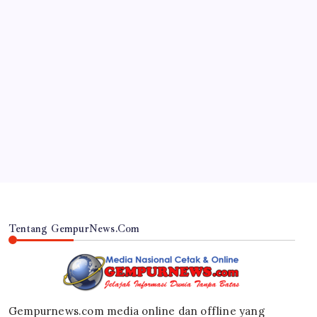
JAWA TIMUR
DVI Polda Jatim Serahkan Jenazah Kelima Korban
KM Mutiara Sentosa II
By
Gempur News.com
Tentang GempurNews.Com
Gempurnews.com media online dan offline yang