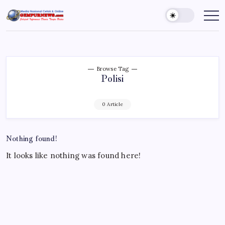
Skip
to
Gempur
Jelajah
Informasi
content
News
Dunia
Tanpa
Batas
Browse Tag
Polisi
0 Article
Nothing found!
It looks like nothing was found here!