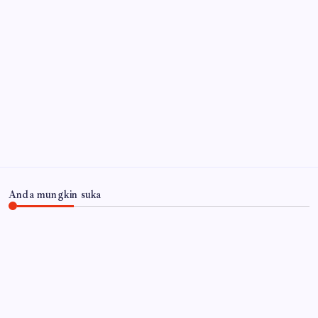
Polres Mojokerto Imbau Masyarakat Tidak Gunakan
Sepeda Listrik di Jalan Raya
5 Agustus 2026
Polrestabes Surabaya Amankan Tiga Tersangka
Serobot Ruko di Ngagel
5 Agustus 2026
Arsip
Anda mungkin suka