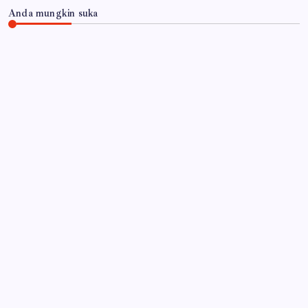
Anda mungkin suka
JAWA TIMUR
RSUD Dr. Haryoto Sampaikan Kronologi dan Bela
Sungkawa Atas Meninggalnya Pasien
By
Gempur News.com