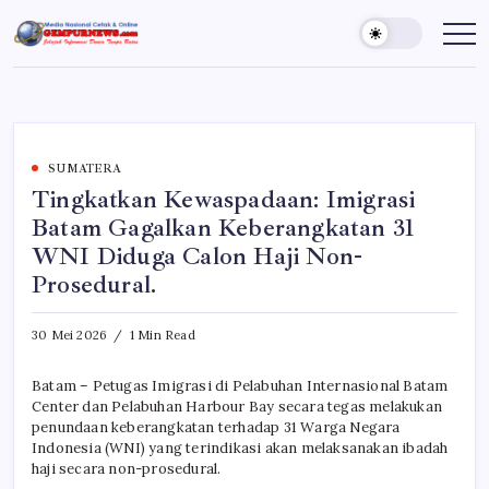
Skip
to
Gempur
Jelajah
Informasi
content
News
Dunia
Tanpa
Batas
SUMATERA
Tingkatkan Kewaspadaan: Imigrasi
Batam Gagalkan Keberangkatan 31
WNI Diduga Calon Haji Non-
Prosedural.
30 Mei 2026
1 Min Read
Batam – Petugas Imigrasi di Pelabuhan Internasional Batam
Center dan Pelabuhan Harbour Bay secara tegas melakukan
penundaan keberangkatan terhadap 31 Warga Negara
Indonesia (WNI) yang terindikasi akan melaksanakan ibadah
haji secara non-prosedural.