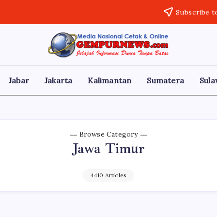
Subscribe t
Gempur
Jelajah
Informasi
News
Dunia
Tanpa
Jabar
Jakarta
Kalimantan
Sumatera
Sula
Batas
Browse Category
Jawa Timur
4410 Articles