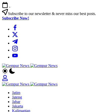
Skip
-
to
content
Subscribe to our newsletter & never miss our best posts.
Subscribe Now!
https://www.facebook.com/
https://twitter.com/
https://t.me/
https://www.instagram.com/
https://youtube.com/
Gempur
Jelajah
News
Informasi
Dunia
Tanpa
Gempur
Batas
Jelajah
News
Jatim
Informasi
Jateng
Dunia
Jabar
Tanpa
Jakarta
Batas
Kalimantan