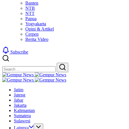
Banten
NTB
NTT
Papua
Yogyakarta
Opini & Artikel
Cerpen
Berita Video
Subscribe
Close
Search
Search
Gempur
Jelajah
News
Gempur
Informasi
Jelajah
News
Jatim
Dunia
Informasi
Jateng
Tanpa
Dunia
Jabar
Batas
Tanpa
Jakarta
Batas
Kalimantan
Sumatera
Sulawesi
Lainnya