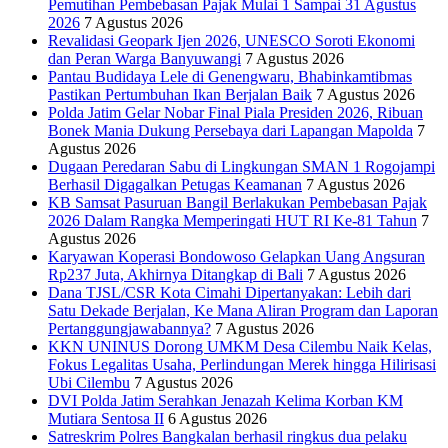
Pemutihan Pembebasan Pajak Mulai 1 Sampai 31 Agustus
2026
7 Agustus 2026
Revalidasi Geopark Ijen 2026, UNESCO Soroti Ekonomi
dan Peran Warga Banyuwangi
7 Agustus 2026
Pantau Budidaya Lele di Genengwaru, Bhabinkamtibmas
Pastikan Pertumbuhan Ikan Berjalan Baik
7 Agustus 2026
Polda Jatim Gelar Nobar Final Piala Presiden 2026, Ribuan
Bonek Mania Dukung Persebaya dari Lapangan Mapolda
7
Agustus 2026
Dugaan Peredaran Sabu di Lingkungan SMAN 1 Rogojampi
Berhasil Digagalkan Petugas Keamanan
7 Agustus 2026
KB Samsat Pasuruan Bangil Berlakukan Pembebasan Pajak
2026 Dalam Rangka Memperingati HUT RI Ke-81 Tahun
7
Agustus 2026
Karyawan Koperasi Bondowoso Gelapkan Uang Angsuran
Rp237 Juta, Akhirnya Ditangkap di Bali
7 Agustus 2026
Dana TJSL/CSR Kota Cimahi Dipertanyakan: Lebih dari
Satu Dekade Berjalan, Ke Mana Aliran Program dan Laporan
Pertanggungjawabannya?
7 Agustus 2026
KKN UNINUS Dorong UMKM Desa Cilembu Naik Kelas,
Fokus Legalitas Usaha, Perlindungan Merek hingga Hilirisasi
Ubi Cilembu
7 Agustus 2026
DVI Polda Jatim Serahkan Jenazah Kelima Korban KM
Mutiara Sentosa II
6 Agustus 2026
Satreskrim Polres Bangkalan berhasil ringkus dua pelaku