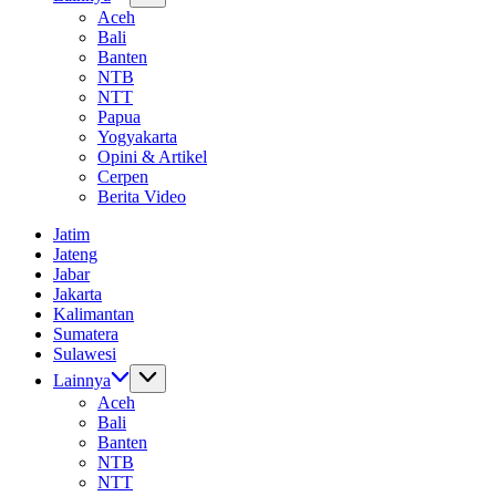
Aceh
Bali
Banten
NTB
NTT
Papua
Yogyakarta
Opini & Artikel
Cerpen
Berita Video
Jatim
Jateng
Jabar
Jakarta
Kalimantan
Sumatera
Sulawesi
Lainnya
Aceh
Bali
Banten
NTB
NTT