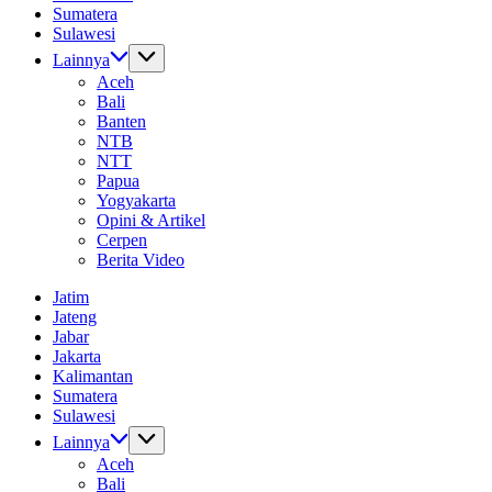
Sumatera
Sulawesi
Lainnya
Aceh
Bali
Banten
NTB
NTT
Papua
Yogyakarta
Opini & Artikel
Cerpen
Berita Video
Jatim
Jateng
Jabar
Jakarta
Kalimantan
Sumatera
Sulawesi
Lainnya
Aceh
Bali