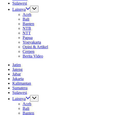
Sulawesi
Lainnya
Aceh
Bali
Banten
NTB
NTT
Papua
Yogyakarta
Opini & Artikel
Cerpen
Berita Video
Jatim
Jateng
Jabar
Jakarta
Kalimantan
Sumatera
Sulawesi
Lainnya
Aceh
Bali
Banten