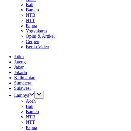
Bali
Banten
NTB
NTT
Papua
Yogyakarta
Opini & Artikel
Cerpen
Berita Video
Jatim
Jateng
Jabar
Jakarta
Kalimantan
Sumatera
Sulawesi
Lainnya
Aceh
Bali
Banten
NTB
NTT
Papua