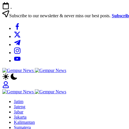
Skip
-
to
content
Subscribe to our newsletter & never miss our best posts.
Subscri
https://www.facebook.com/
https://twitter.com/
https://t.me/
https://www.instagram.com/
https://youtube.com/
Gempur
Jelajah
News
Informasi
Dunia
Tanpa
Gempur
Batas
Jelajah
News
Jatim
Informasi
Jateng
Dunia
Jabar
Tanpa
Jakarta
Batas
Kalimantan
Sumatera