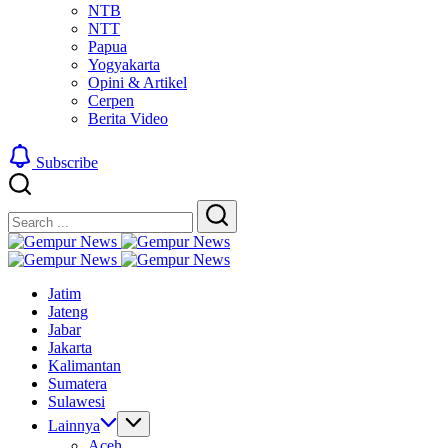
NTB
NTT
Papua
Yogyakarta
Opini & Artikel
Cerpen
Berita Video
Subscribe
Close
Search
Search
Gempur
Jelajah
News
Gempur
Informasi
Jelajah
News
Jatim
Dunia
Informasi
Jateng
Tanpa
Dunia
Jabar
Batas
Tanpa
Jakarta
Batas
Kalimantan
Sumatera
Sulawesi
Lainnya
Aceh