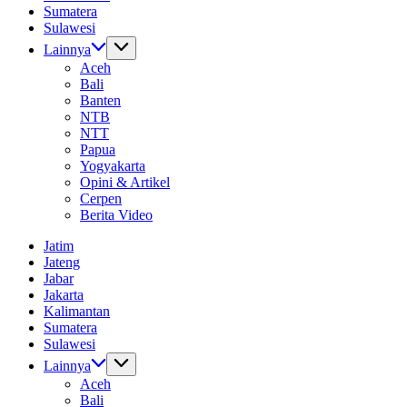
Sumatera
Sulawesi
Lainnya
Aceh
Bali
Banten
NTB
NTT
Papua
Yogyakarta
Opini & Artikel
Cerpen
Berita Video
Jatim
Jateng
Jabar
Jakarta
Kalimantan
Sumatera
Sulawesi
Lainnya
Aceh
Bali