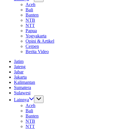
Aceh
Bali
Banten
NTB
NTT
Papua
Yogyakarta
Opini & Artikel
Cerpen
Berita Video
Jatim
Jateng
Jabar
Jakarta
Kalimantan
Sumatera
Sulawesi
Lainnya
Aceh
Bali
Banten
NTB
NTT