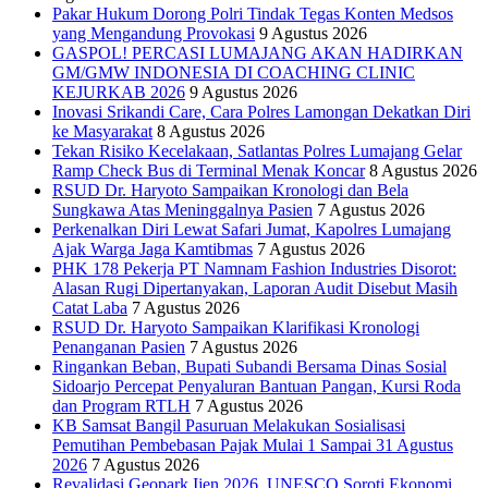
Pakar Hukum Dorong Polri Tindak Tegas Konten Medsos
yang Mengandung Provokasi
9 Agustus 2026
GASPOL! PERCASI LUMAJANG AKAN HADIRKAN
GM/GMW INDONESIA DI COACHING CLINIC
KEJURKAB 2026
9 Agustus 2026
Inovasi Srikandi Care, Cara Polres Lamongan Dekatkan Diri
ke Masyarakat
8 Agustus 2026
Tekan Risiko Kecelakaan, Satlantas Polres Lumajang Gelar
Ramp Check Bus di Terminal Menak Koncar
8 Agustus 2026
RSUD Dr. Haryoto Sampaikan Kronologi dan Bela
Sungkawa Atas Meninggalnya Pasien
7 Agustus 2026
Perkenalkan Diri Lewat Safari Jumat, Kapolres Lumajang
Ajak Warga Jaga Kamtibmas
7 Agustus 2026
PHK 178 Pekerja PT Namnam Fashion Industries Disorot:
Alasan Rugi Dipertanyakan, Laporan Audit Disebut Masih
Catat Laba
7 Agustus 2026
RSUD Dr. Haryoto Sampaikan Klarifikasi Kronologi
Penanganan Pasien
7 Agustus 2026
Ringankan Beban, Bupati Subandi Bersama Dinas Sosial
Sidoarjo Percepat Penyaluran Bantuan Pangan, Kursi Roda
dan Program RTLH
7 Agustus 2026
KB Samsat Bangil Pasuruan Melakukan Sosialisasi
Pemutihan Pembebasan Pajak Mulai 1 Sampai 31 Agustus
2026
7 Agustus 2026
Revalidasi Geopark Ijen 2026, UNESCO Soroti Ekonomi