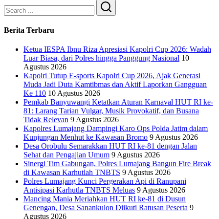
Search
Berita Terbaru
Ketua IESPA Ibnu Riza Apresiasi Kapolri Cup 2026: Wadah
Luar Biasa, dari Polres hingga Panggung Nasional
10
Agustus 2026
Kapolri Tutup E-sports Kapolri Cup 2026, Ajak Generasi
Muda Jadi Duta Kamtibmas dan Aktif Laporkan Gangguan
Ke 110
10 Agustus 2026
Pemkab Banyuwangi Ketatkan Aturan Karnaval HUT RI ke-
81: Larang Tarian Vulgar, Musik Provokatif, dan Busana
Tidak Relevan
9 Agustus 2026
Kapolres Lumajang Dampingi Karo Ops Polda Jatim dalam
Kunjungan Menhut ke Kawasan Bromo
9 Agustus 2026
‎Desa Orobulu Semarakkan HUT RI ke-81 dengan Jalan
Sehat dan Pengajian Umum
9 Agustus 2026
Sinergi Tim Gabungan, Polres Lumajang Bangun Fire Break
di Kawasan Karhutlah TNBTS
9 Agustus 2026
Polres Lumajang Kunci Pergerakan Api di Ranupani
Antisipasi Karhutla TNBTS Meluas
9 Agustus 2026
Mancing Mania Meriahkan HUT RI ke-81 di Dusun
Genengan, Desa Sanankulon Diikuti Ratusan Peserta
9
Agustus 2026