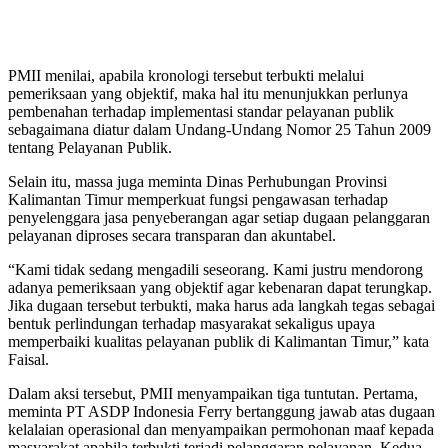
PMII menilai, apabila kronologi tersebut terbukti melalui
pemeriksaan yang objektif, maka hal itu menunjukkan perlunya
pembenahan terhadap implementasi standar pelayanan publik
sebagaimana diatur dalam Undang-Undang Nomor 25 Tahun 2009
tentang Pelayanan Publik.
Selain itu, massa juga meminta Dinas Perhubungan Provinsi
Kalimantan Timur memperkuat fungsi pengawasan terhadap
penyelenggara jasa penyeberangan agar setiap dugaan pelanggaran
pelayanan diproses secara transparan dan akuntabel.
“Kami tidak sedang mengadili seseorang. Kami justru mendorong
adanya pemeriksaan yang objektif agar kebenaran dapat terungkap.
Jika dugaan tersebut terbukti, maka harus ada langkah tegas sebagai
bentuk perlindungan terhadap masyarakat sekaligus upaya
memperbaiki kualitas pelayanan publik di Kalimantan Timur,” kata
Faisal.
Dalam aksi tersebut, PMII menyampaikan tiga tuntutan. Pertama,
meminta PT ASDP Indonesia Ferry bertanggung jawab atas dugaan
kelalaian operasional dan menyampaikan permohonan maaf kepada
masyarakat apabila terbukti terjadi pelanggaran pelayanan. Kedua,