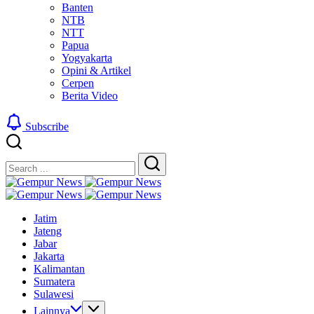
Banten
NTB
NTT
Papua
Yogyakarta
Opini & Artikel
Cerpen
Berita Video
Subscribe
Close
Search
Search
Gempur
Jelajah
News
Gempur
Informasi
Jelajah
News
Jatim
Dunia
Informasi
Jateng
Tanpa
Dunia
Jabar
Batas
Tanpa
Jakarta
Batas
Kalimantan
Sumatera
Sulawesi
Lainnya