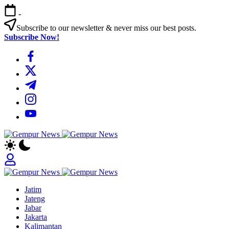
Skip
-
to
content
Subscribe to our newsletter & never miss our best posts.
Subscribe Now!
https://www.facebook.com/
https://twitter.com/
https://t.me/
https://www.instagram.com/
https://youtube.com/
Gempur
Jelajah
News
Informasi
Dunia
Tanpa
Gempur
Batas
Jelajah
News
Jatim
Informasi
Jateng
Dunia
Jabar
Tanpa
Jakarta
Batas
Kalimantan