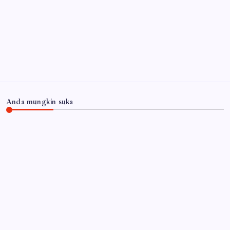
Peristiwa KM Mutiara Sentosa II, Pastikan
Penanganan Maksimal
4 Agustus 2026
Arsip
Anda mungkin suka
JAWA TIMUR