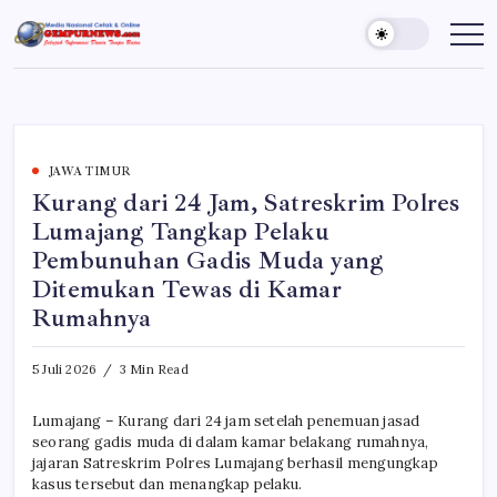
Skip
to
Gempur
Jelajah
Informasi
content
News
Dunia
Tanpa
Batas
JAWA TIMUR
Kurang dari 24 Jam, Satreskrim Polres
Lumajang Tangkap Pelaku
Pembunuhan Gadis Muda yang
Ditemukan Tewas di Kamar
Rumahnya
5 Juli 2026
3 Min Read
Lumajang – Kurang dari 24 jam setelah penemuan jasad
seorang gadis muda di dalam kamar belakang rumahnya,
jajaran Satreskrim Polres Lumajang berhasil mengungkap
kasus tersebut dan menangkap pelaku.