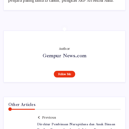
penjara paling lama 15 tahun,” pungkas AKP Ari Nuzul Aulia.
Author
Gempur News.com
Follow Me
Other Articles
Previous
Direktur Pembinaan Narapidana dan Anak Binaan