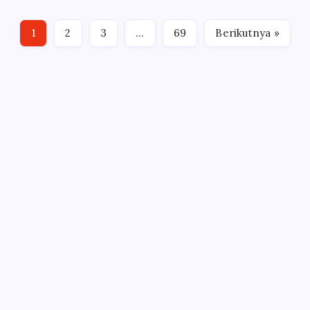
komisi terhadap Laporan Keterangan
Pertanggungjawaban (LKPJ) Bupati Pasuruan Tahun
1
2
3
…
69
Berikutnya »
Anggaran 2025, pada Rabu (8/4/2026).…
Iklan