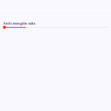
Anda mungkin suka
JAWA TIMUR
Inovasi Srikandi Care, Cara Polres Lamongan
Dekatkan Diri ke Masyarakat
By
Gempur News.com