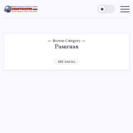
Skip
to
Gempur
Jelajah
Informasi
content
News
Dunia
Tanpa
Batas
Browse Category
Pasuruan
688 Articles