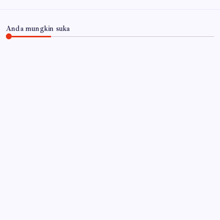
Anda mungkin suka
JAWA TIMUR
Inovasi Srikandi Care, Cara Polres Lamongan
Dekatkan Diri ke Masyarakat
By
Gempur News.com