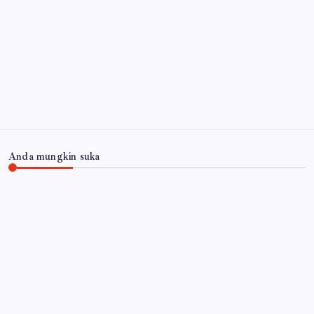
KB Samsat Bangil Pasuruan Melakukan Sosialisasi
Pemutihan Pembebasan Pajak Mulai 1 Sampai 31
Agustus 2026
7 Agustus 2026
Arsip
Anda mungkin suka