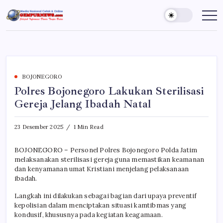
Skip
to
Gempur
Jelajah
Informasi
content
News
Dunia
Tanpa
Batas
BOJONEGORO
Polres Bojonegoro Lakukan Sterilisasi
Gereja Jelang Ibadah Natal
23 Desember 2025
1 Min Read
BOJONEGORO – Personel Polres Bojonegoro Polda Jatim
melaksanakan sterilisasi gereja guna memastikan keamanan
dan kenyamanan umat Kristiani menjelang pelaksanaan
ibadah.
Langkah ini dilakukan sebagai bagian dari upaya preventif
kepolisian dalam menciptakan situasi kamtibmas yang
kondusif, khususnya pada kegiatan keagamaan.