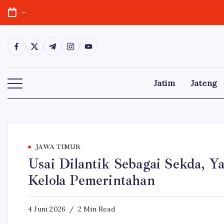
Skip
-
to
content
https://www.facebook.com/
https://twitter.com/
https://t.me/
https://www.instagram.com/
https://youtube.com/
Jatim
Jateng
JAWA TIMUR
Usai Dilantik Sebagai Sekda, 
Kelola Pemerintahan
4 Juni 2026
2 Min Read