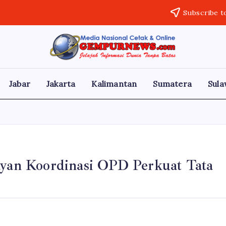
Subscribe t
Gempur
Jelajah
Informasi
News
Dunia
Tanpa
Jabar
Jakarta
Kalimantan
Sumatera
Sula
Batas
Yayan Koordinasi OPD Perkuat Tata