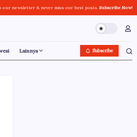
o our newsletter & never miss our best posts.
Subscribe Now!
wesi
Lainnya
Subscribe
Iklan