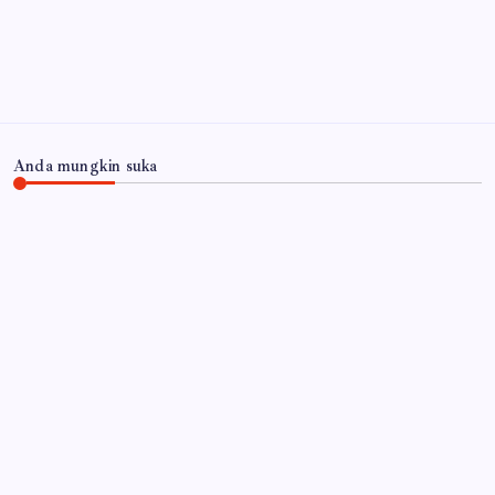
Arsip
Anda mungkin suka
JAWA TIMUR
RSUD Dr. Haryoto Sampaikan Kronologi dan Bela