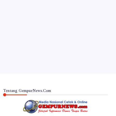
JAWA TIMUR
DVI Polda Jatim Serahkan Jenazah Kelima Korban
KM Mutiara Sentosa II
By
Gempur News.com
Tentang GempurNews.Com