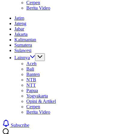
Cerpen
Berita Video
Jatim
Jateng
Jabar
Jakarta
Kalimantan
Sumatera
Sulawesi
Lainnya
Aceh
Bali
Banten
NTB
NTT
Papua
Yogyakarta
Opini & Artikel
Cerpen
Berita Video
Subscribe