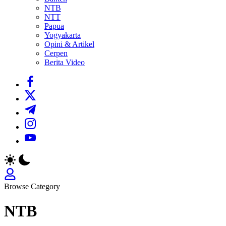
NTB
NTT
Papua
Yogyakarta
Opini & Artikel
Cerpen
Berita Video
https://www.facebook.com/
https://twitter.com/
https://t.me/
https://www.instagram.com/
https://youtube.com/
Browse Category
NTB