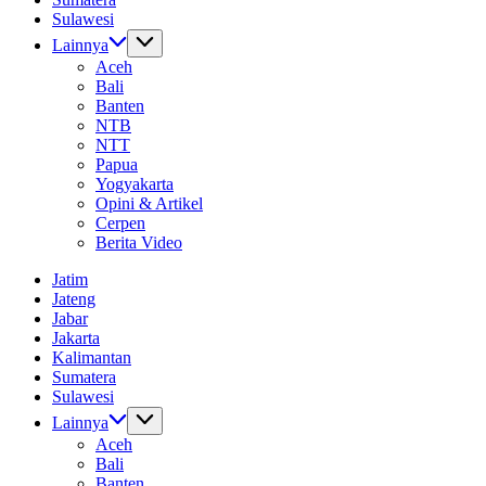
Sulawesi
Lainnya
Aceh
Bali
Banten
NTB
NTT
Papua
Yogyakarta
Opini & Artikel
Cerpen
Berita Video
Jatim
Jateng
Jabar
Jakarta
Kalimantan
Sumatera
Sulawesi
Lainnya
Aceh
Bali
Banten