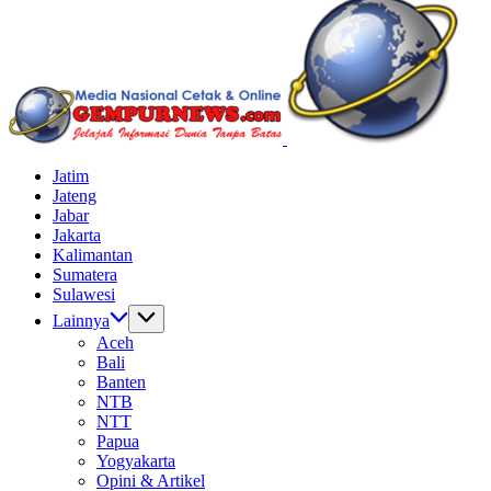
Batas
Jelajah
Jatim
Informasi
Jateng
Dunia
Jabar
Tanpa
Jakarta
Batas
Kalimantan
Sumatera
Sulawesi
Lainnya
Aceh
Bali
Banten
NTB
NTT
Papua
Yogyakarta
Opini & Artikel