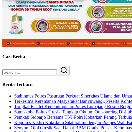
Cari Berita
Search
Berita Terbaru
Satbinmas Polres Pasuruan Perkuat Sinergitas Ulama dan Uma
Terkesima Keramahan Masyarakat Banyuwangi, Peserta Konferen
Tongkat Estafet Kepemimpinan Polres Lumajang Resmi Bergul
Satreskoba Polres Gresik Tangkap Oknum Outsourcing Dishub
Pemkab Sidoarjo Bersama TNI-Polri Kobarkan Perang Terbuka
Kapolres Kediri Kota Jalin Silaturahmi dengan Ponpes Wali Ba
Senyum Ojol Gresik Saat Dapat BBM Gratis, Polsek Kebomas