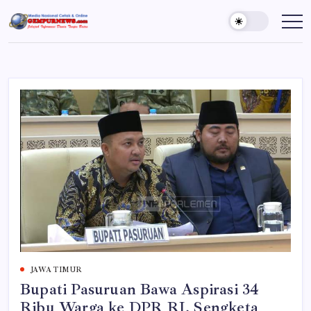
Skip
to
Gempur
Jelajah
Informasi
content
News
Dunia
Tanpa
Batas
JAWA TIMUR
Bupati Pasuruan Bawa Aspirasi 34
Ribu Warga ke DPR RI, Sengketa