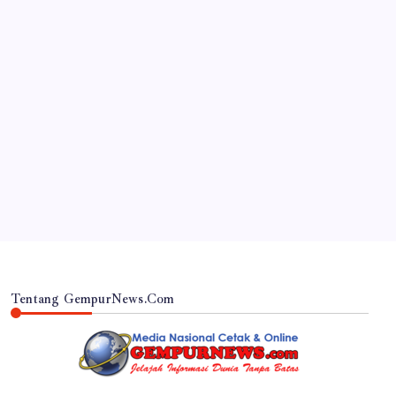
JAWA TIMUR
5 Tahun Berdiri, BBU 10 Dam Sere Bangorejo
Masih Jadi Primadona Wisata Lokal Banyuwangi
By
Gempur News.com
Tentang GempurNews.Com