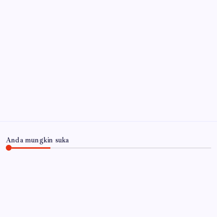
Penanganan Pasien
7 Agustus 2026
Ringankan Beban, Bupati Subandi Bersama Dinas
Sosial Sidoarjo Percepat Penyaluran Bantuan
Pangan, Kursi Roda dan Program RTLH
7 Agustus
2026
Arsip
Anda mungkin suka