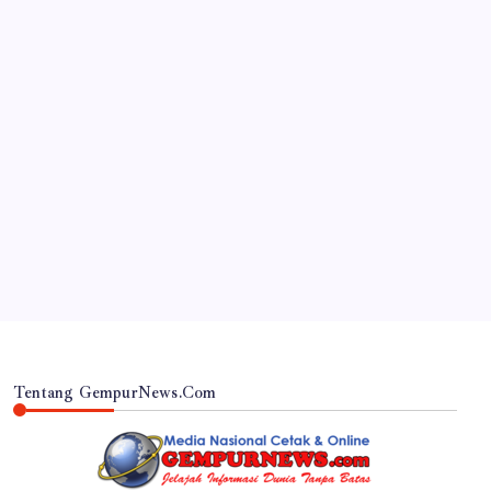
JAWA TIMUR
‎Desa Orobulu Semarakkan HUT RI ke-81 dengan
Jalan Sehat dan Pengajian Umum
By
Gempur News.com
Tentang GempurNews.Com