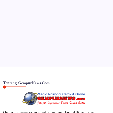
JAWA TIMUR
GASPOL! PERCASI LUMAJANG AKAN
HADIRKAN GM/GMW INDONESIA DI
COACHING CLINIC KEJURKAB 2026
By
Gempur News.com
Tentang GempurNews.Com
Gempurnews.com media online dan offline yang