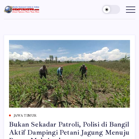
Skip
to
Gempur
Jelajah
Informasi
content
News
Dunia
Tanpa
Batas
JAWA TIMUR
Bukan Sekadar Patroli, Polisi di Bangil
Aktif Dampingi Petani Jagung Menuju