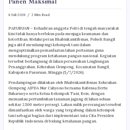
Panen Maksimal
6 Juli 2026
2 Min Read
PASURUAN – Kehadiran anggota Polri di tengah masyarakat
kini tidak hanya berfokus pada menjaga keamanan dan
ketertiban. Melalui peran Bhabinkamtibmas, Polsek Bangil
juga aktif mendampingi kelompok tani dalam
mengoptimalkan pemanfaatan lahan pertanian guna
mendukung program ketahanan pangan nasional. Kegiatan
tersebut berlangsung di lahan persawahan Lingkungan
Pesanggrahan, Kelurahan Gempeng, Kecamatan Bangil,
Kabupaten Pasuruan, Minggu (5/7/2026).
Pendampingan dilakukan oleh Bhabinkamtibmas Kelurahan
Gempeng AIPDA Nur Cahyono bersama Babinsa Sertu
Suharnoyo serta Ketua Kelompok Tani, Rois, dengan
memantau pertumbuhan tanaman jagung di lahan seluas
sekitar 2.500 meter persegi. Lahan milik perorangan tersebut
dimanfaatkan oleh warga yang tergabung dalam kelompok
tani sebagai bagian dari implementasi Asta Cita Presiden
Republik Indonesia di bidang ketahanan pangan.