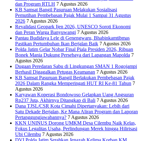
dan Program RTLH
7 Agustus 2026
KB Samsat Bangil Pasuruan Melakukan Sosialisasi
Pemutihan Pembebasan Pajak Mulai 1 Sampai 31 Agustus
2026
7 Agustus 2026
Revalidasi Geopark Ijen 2026, UNESCO Soroti Ekonomi
dan Peran Warga Banyuwangi
7 Agustus 2026
Pantau Budidaya Lele di Genengwaru, Bhabinkamtibmas
Pastikan Pertumbuhan Ikan Berjalan Baik
7 Agustus 2026
Polda Jatim Gelar Nobar Final Piala Presiden 2026, Ribuan
Bonek Mania Dukung Persebaya dari Lapangan Mapolda
7
Agustus 2026
Dugaan Peredaran Sabu di Lingkungan SMAN 1 Rogojampi
Berhasil Digagalkan Petugas Keamanan
7 Agustus 2026
KB Samsat Pasuruan Bangil Berlakukan Pembebasan Pajak
2026 Dalam Rangka Memperingati HUT RI Ke-81 Tahun
7
Agustus 2026
Karyawan Koperasi Bondowoso Gelapkan Uang Angsuran
Rp237 Juta, Akhirnya Ditangkap di Bali
7 Agustus 2026
Dana TJSL/CSR Kota Cimahi Dipertanyakan: Lebih dari
Satu Dekade Berjalan, Ke Mana Aliran Program dan Laporan
Pertanggungjawabannya?
7 Agustus 2026
KKN UNINUS Dorong UMKM Desa Cilembu Naik Kelas,
Fokus Legalitas Usaha, Perlindungan Merek hingga Hilirisasi
Ubi Cilembu
7 Agustus 2026
DVI Polda Jatim Serahkan Jenazah Kelima Korban KM