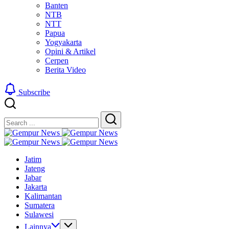
Banten
NTB
NTT
Papua
Yogyakarta
Opini & Artikel
Cerpen
Berita Video
Subscribe
Close
Search
Search
Gempur
Jelajah
News
Gempur
Informasi
Jelajah
News
Jatim
Dunia
Informasi
Jateng
Tanpa
Dunia
Jabar
Batas
Tanpa
Jakarta
Batas
Kalimantan
Sumatera
Sulawesi
Lainnya