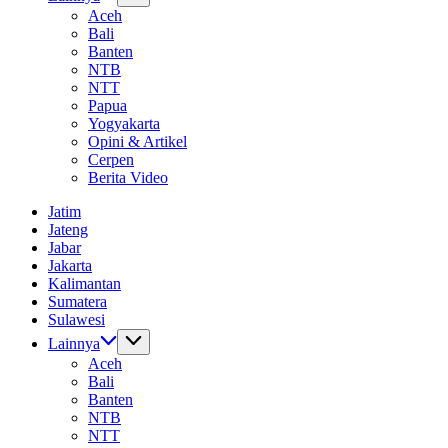
Aceh
Bali
Banten
NTB
NTT
Papua
Yogyakarta
Opini & Artikel
Cerpen
Berita Video
Jatim
Jateng
Jabar
Jakarta
Kalimantan
Sumatera
Sulawesi
Lainnya
Aceh
Bali
Banten
NTB
NTT