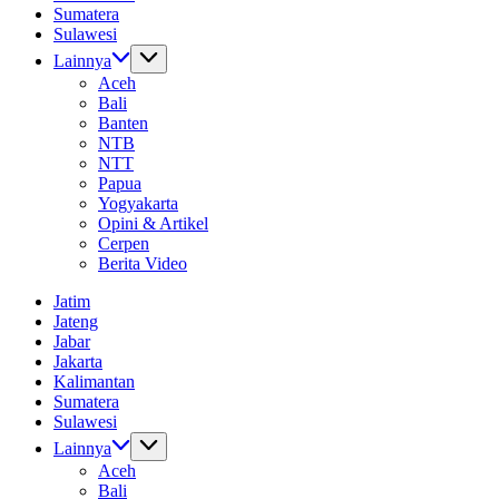
Sumatera
Sulawesi
Lainnya
Aceh
Bali
Banten
NTB
NTT
Papua
Yogyakarta
Opini & Artikel
Cerpen
Berita Video
Jatim
Jateng
Jabar
Jakarta
Kalimantan
Sumatera
Sulawesi
Lainnya
Aceh
Bali