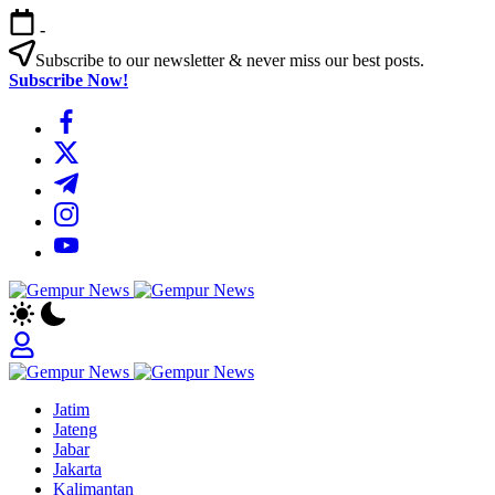
Skip
-
to
content
Subscribe to our newsletter & never miss our best posts.
Subscribe Now!
https://www.facebook.com/
https://twitter.com/
https://t.me/
https://www.instagram.com/
https://youtube.com/
Gempur
Jelajah
News
Informasi
Dunia
Tanpa
Gempur
Batas
Jelajah
News
Jatim
Informasi
Jateng
Dunia
Jabar
Tanpa
Jakarta
Batas
Kalimantan