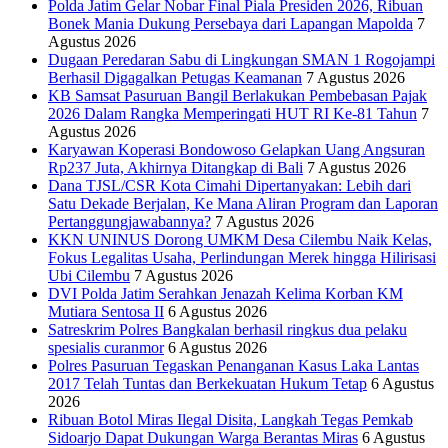
Polda Jatim Gelar Nobar Final Piala Presiden 2026, Ribuan
Bonek Mania Dukung Persebaya dari Lapangan Mapolda
7
Agustus 2026
Dugaan Peredaran Sabu di Lingkungan SMAN 1 Rogojampi
Berhasil Digagalkan Petugas Keamanan
7 Agustus 2026
KB Samsat Pasuruan Bangil Berlakukan Pembebasan Pajak
2026 Dalam Rangka Memperingati HUT RI Ke-81 Tahun
7
Agustus 2026
Karyawan Koperasi Bondowoso Gelapkan Uang Angsuran
Rp237 Juta, Akhirnya Ditangkap di Bali
7 Agustus 2026
Dana TJSL/CSR Kota Cimahi Dipertanyakan: Lebih dari
Satu Dekade Berjalan, Ke Mana Aliran Program dan Laporan
Pertanggungjawabannya?
7 Agustus 2026
KKN UNINUS Dorong UMKM Desa Cilembu Naik Kelas,
Fokus Legalitas Usaha, Perlindungan Merek hingga Hilirisasi
Ubi Cilembu
7 Agustus 2026
DVI Polda Jatim Serahkan Jenazah Kelima Korban KM
Mutiara Sentosa II
6 Agustus 2026
Satreskrim Polres Bangkalan berhasil ringkus dua pelaku
spesialis curanmor
6 Agustus 2026
Polres Pasuruan Tegaskan Penanganan Kasus Laka Lantas
2017 Telah Tuntas dan Berkekuatan Hukum Tetap
6 Agustus
2026
Ribuan Botol Miras Ilegal Disita, Langkah Tegas Pemkab
Sidoarjo Dapat Dukungan Warga Berantas Miras
6 Agustus