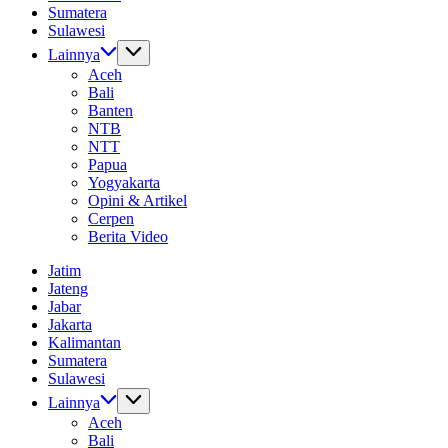
Sumatera
Sulawesi
Lainnya
Aceh
Bali
Banten
NTB
NTT
Papua
Yogyakarta
Opini & Artikel
Cerpen
Berita Video
Jatim
Jateng
Jabar
Jakarta
Kalimantan
Sumatera
Sulawesi
Lainnya
Aceh
Bali