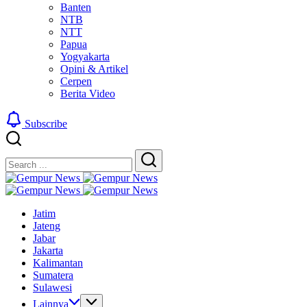
Banten
NTB
NTT
Papua
Yogyakarta
Opini & Artikel
Cerpen
Berita Video
Subscribe
Close
Search
Search
Gempur
Jelajah
News
Gempur
Informasi
Jelajah
News
Jatim
Dunia
Informasi
Jateng
Tanpa
Dunia
Jabar
Batas
Tanpa
Jakarta
Batas
Kalimantan
Sumatera
Sulawesi
Lainnya