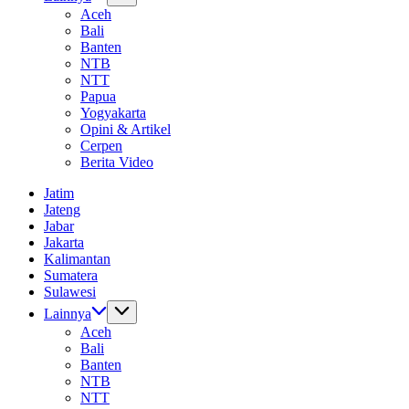
Aceh
Bali
Banten
NTB
NTT
Papua
Yogyakarta
Opini & Artikel
Cerpen
Berita Video
Jatim
Jateng
Jabar
Jakarta
Kalimantan
Sumatera
Sulawesi
Lainnya
Aceh
Bali
Banten
NTB
NTT