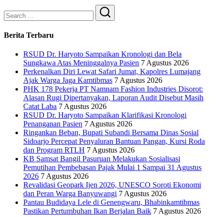
Search
Berita Terbaru
RSUD Dr. Haryoto Sampaikan Kronologi dan Bela
Sungkawa Atas Meninggalnya Pasien
7 Agustus 2026
Perkenalkan Diri Lewat Safari Jumat, Kapolres Lumajang
Ajak Warga Jaga Kamtibmas
7 Agustus 2026
PHK 178 Pekerja PT Namnam Fashion Industries Disorot:
Alasan Rugi Dipertanyakan, Laporan Audit Disebut Masih
Catat Laba
7 Agustus 2026
RSUD Dr. Haryoto Sampaikan Klarifikasi Kronologi
Penanganan Pasien
7 Agustus 2026
Ringankan Beban, Bupati Subandi Bersama Dinas Sosial
Sidoarjo Percepat Penyaluran Bantuan Pangan, Kursi Roda
dan Program RTLH
7 Agustus 2026
KB Samsat Bangil Pasuruan Melakukan Sosialisasi
Pemutihan Pembebasan Pajak Mulai 1 Sampai 31 Agustus
2026
7 Agustus 2026
Revalidasi Geopark Ijen 2026, UNESCO Soroti Ekonomi
dan Peran Warga Banyuwangi
7 Agustus 2026
Pantau Budidaya Lele di Genengwaru, Bhabinkamtibmas
Pastikan Pertumbuhan Ikan Berjalan Baik
7 Agustus 2026