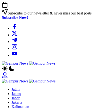
Skip
-
to
content
Subscribe to our newsletter & never miss our best posts.
Subscribe Now!
https://www.facebook.com/
https://twitter.com/
https://t.me/
https://www.instagram.com/
https://youtube.com/
Gempur
Jelajah
News
Informasi
Dunia
Tanpa
Gempur
Batas
Jelajah
News
Jatim
Informasi
Jateng
Dunia
Jabar
Tanpa
Jakarta
Batas
Kalimantan