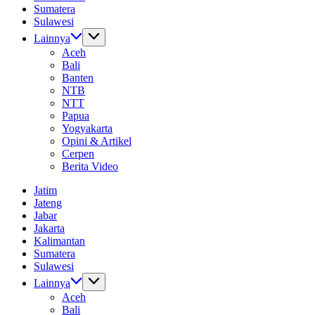
Sumatera
Sulawesi
Lainnya
Aceh
Bali
Banten
NTB
NTT
Papua
Yogyakarta
Opini & Artikel
Cerpen
Berita Video
Jatim
Jateng
Jabar
Jakarta
Kalimantan
Sumatera
Sulawesi
Lainnya
Aceh
Bali