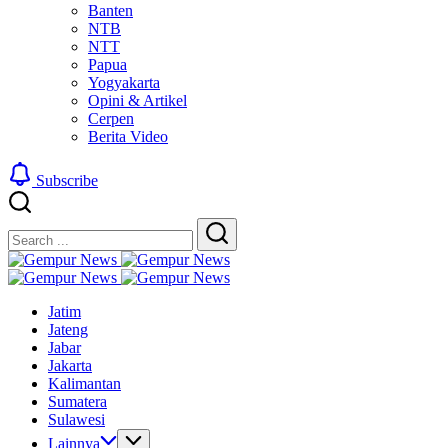
Banten
NTB
NTT
Papua
Yogyakarta
Opini & Artikel
Cerpen
Berita Video
Subscribe
Close
Search
Search
Gempur
Jelajah
News
Gempur
Informasi
Jelajah
News
Jatim
Dunia
Informasi
Jateng
Tanpa
Dunia
Jabar
Batas
Tanpa
Jakarta
Batas
Kalimantan
Sumatera
Sulawesi
Lainnya