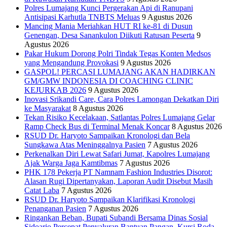
Polres Lumajang Kunci Pergerakan Api di Ranupani
Antisipasi Karhutla TNBTS Meluas
9 Agustus 2026
Mancing Mania Meriahkan HUT RI ke-81 di Dusun
Genengan, Desa Sanankulon Diikuti Ratusan Peserta
9
Agustus 2026
Pakar Hukum Dorong Polri Tindak Tegas Konten Medsos
yang Mengandung Provokasi
9 Agustus 2026
GASPOL! PERCASI LUMAJANG AKAN HADIRKAN
GM/GMW INDONESIA DI COACHING CLINIC
KEJURKAB 2026
9 Agustus 2026
Inovasi Srikandi Care, Cara Polres Lamongan Dekatkan Diri
ke Masyarakat
8 Agustus 2026
Tekan Risiko Kecelakaan, Satlantas Polres Lumajang Gelar
Ramp Check Bus di Terminal Menak Koncar
8 Agustus 2026
RSUD Dr. Haryoto Sampaikan Kronologi dan Bela
Sungkawa Atas Meninggalnya Pasien
7 Agustus 2026
Perkenalkan Diri Lewat Safari Jumat, Kapolres Lumajang
Ajak Warga Jaga Kamtibmas
7 Agustus 2026
PHK 178 Pekerja PT Namnam Fashion Industries Disorot:
Alasan Rugi Dipertanyakan, Laporan Audit Disebut Masih
Catat Laba
7 Agustus 2026
RSUD Dr. Haryoto Sampaikan Klarifikasi Kronologi
Penanganan Pasien
7 Agustus 2026
Ringankan Beban, Bupati Subandi Bersama Dinas Sosial
Sidoarjo Percepat Penyaluran Bantuan Pangan, Kursi Roda