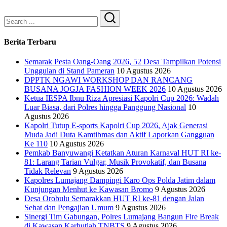
Search
Berita Terbaru
Semarak Pesta Oang-Oang 2026, 52 Desa Tampilkan Potensi
Unggulan di Stand Pameran
10 Agustus 2026
DPPTK NGAWI WORKSHOP DAN RANCANG
BUSANA JOGJA FASHION WEEK 2026
10 Agustus 2026
Ketua IESPA Ibnu Riza Apresiasi Kapolri Cup 2026: Wadah
Luar Biasa, dari Polres hingga Panggung Nasional
10
Agustus 2026
Kapolri Tutup E-sports Kapolri Cup 2026, Ajak Generasi
Muda Jadi Duta Kamtibmas dan Aktif Laporkan Gangguan
Ke 110
10 Agustus 2026
Pemkab Banyuwangi Ketatkan Aturan Karnaval HUT RI ke-
81: Larang Tarian Vulgar, Musik Provokatif, dan Busana
Tidak Relevan
9 Agustus 2026
Kapolres Lumajang Dampingi Karo Ops Polda Jatim dalam
Kunjungan Menhut ke Kawasan Bromo
9 Agustus 2026
‎Desa Orobulu Semarakkan HUT RI ke-81 dengan Jalan
Sehat dan Pengajian Umum
9 Agustus 2026
Sinergi Tim Gabungan, Polres Lumajang Bangun Fire Break
di Kawasan Karhutlah TNBTS
9 Agustus 2026