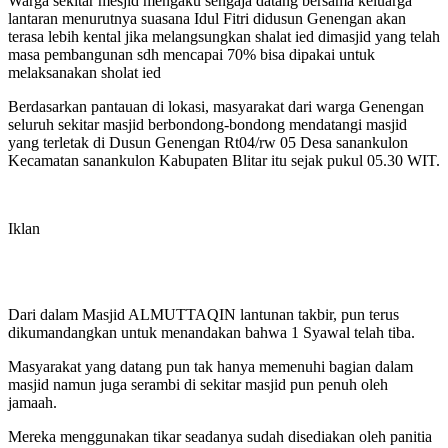
Warga sekitar mesjid mengaku sengaja datang bersama keluarga
lantaran menurutnya suasana Idul Fitri didusun Genengan akan
terasa lebih kental jika melangsungkan shalat ied dimasjid yang telah
masa pembangunan sdh mencapai 70% bisa dipakai untuk
melaksanakan sholat ied
Berdasarkan pantauan di lokasi, masyarakat dari warga Genengan
seluruh sekitar masjid berbondong-bondong mendatangi masjid
yang terletak di Dusun Genengan Rt04/rw 05 Desa sanankulon
Kecamatan sanankulon Kabupaten Blitar itu sejak pukul 05.30 WIT.
Iklan
Dari dalam Masjid ALMUTTAQIN lantunan takbir, pun terus
dikumandangkan untuk menandakan bahwa 1 Syawal telah tiba.
Masyarakat yang datang pun tak hanya memenuhi bagian dalam
masjid namun juga serambi di sekitar masjid pun penuh oleh
jamaah.
Mereka menggunakan tikar seadanya sudah disediakan oleh panitia