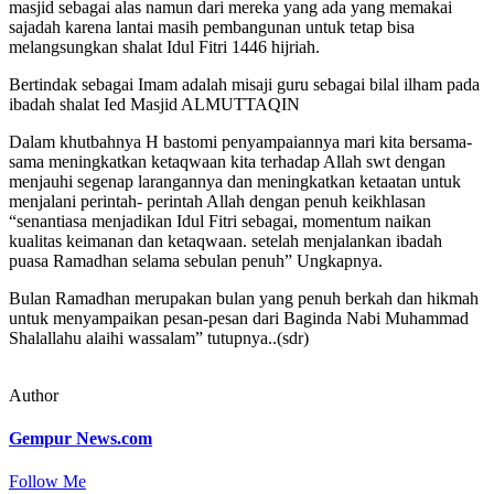
masjid sebagai alas namun dari mereka yang ada yang memakai
sajadah karena lantai masih pembangunan untuk tetap bisa
melangsungkan shalat Idul Fitri 1446 hijriah.
Bertindak sebagai Imam adalah misaji guru sebagai bilal ilham pada
ibadah shalat Ied Masjid ALMUTTAQIN
Dalam khutbahnya H bastomi penyampaiannya mari kita bersama-
sama meningkatkan ketaqwaan kita terhadap Allah swt dengan
menjauhi segenap larangannya dan meningkatkan ketaatan untuk
menjalani perintah- perintah Allah dengan penuh keikhlasan
“senantiasa menjadikan Idul Fitri sebagai, momentum naikan
kualitas keimanan dan ketaqwaan. setelah menjalankan ibadah
puasa Ramadhan selama sebulan penuh” Ungkapnya.
Bulan Ramadhan merupakan bulan yang penuh berkah dan hikmah
untuk menyampaikan pesan-pesan dari Baginda Nabi Muhammad
Shalallahu alaihi wassalam” tutupnya..(sdr)
Author
Gempur News.com
Follow Me