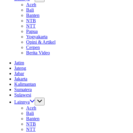
Aceh
Bali
Banten
NTB
NTT
Papua
Yogyakarta
Opini & Artikel
Cerpen
Berita Video
Jatim
Jateng
Jabar
Jakarta
Kalimantan
Sumatera
Sulawesi
Lainnya
Aceh
Bali
Banten
NTB
NTT