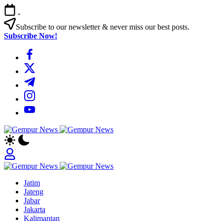
Skip
-
to
content
Subscribe to our newsletter & never miss our best posts.
Subscribe Now!
https://www.facebook.com/
https://twitter.com/
https://t.me/
https://www.instagram.com/
https://youtube.com/
Gempur
Jelajah
News
Informasi
Dunia
Tanpa
Gempur
Batas
Jelajah
News
Jatim
Informasi
Jateng
Dunia
Jabar
Tanpa
Jakarta
Batas
Kalimantan