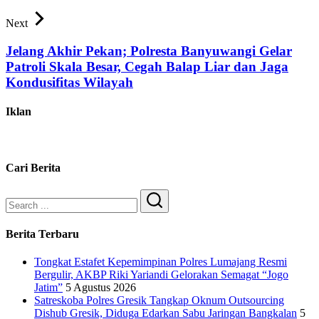
Next
Jelang Akhir Pekan; Polresta Banyuwangi Gelar
Patroli Skala Besar, Cegah Balap Liar dan Jaga
Kondusifitas Wilayah
Iklan
Cari Berita
Search
Berita Terbaru
Tongkat Estafet Kepemimpinan Polres Lumajang Resmi
Bergulir, AKBP Riki Yariandi Gelorakan Semagat “Jogo
Jatim”
5 Agustus 2026
Satreskoba Polres Gresik Tangkap Oknum Outsourcing
Dishub Gresik, Diduga Edarkan Sabu Jaringan Bangkalan
5