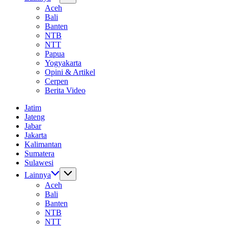
Aceh
Bali
Banten
NTB
NTT
Papua
Yogyakarta
Opini & Artikel
Cerpen
Berita Video
Jatim
Jateng
Jabar
Jakarta
Kalimantan
Sumatera
Sulawesi
Lainnya
Aceh
Bali
Banten
NTB
NTT