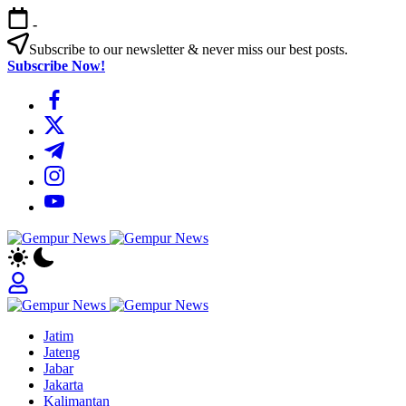
Skip
-
to
content
Subscribe to our newsletter & never miss our best posts.
Subscribe Now!
https://www.facebook.com/
https://twitter.com/
https://t.me/
https://www.instagram.com/
https://youtube.com/
Gempur
Jelajah
News
Informasi
Dunia
Tanpa
Gempur
Batas
Jelajah
News
Jatim
Informasi
Jateng
Dunia
Jabar
Tanpa
Jakarta
Batas
Kalimantan