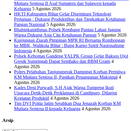
Mutiara Sentosa II Asal Sumatera dan Sulawesi kepada
Keluarga
5 Agustus 2026
HKTI Kabupaten Blitar Gelar Diseminasi Teknologi
Pertanian : Dukung Produktifitas dan Tingkatkan Ketahanan
Pangan Nasional
5 Agustus 2026
Bhabinkamtibmas Polsek Rembang Pantau Lahan Jagung
Warga Dukung Asta Cita Ketahanan Pangan
5 Agustus 2026
Kunjungan Ziarah Pimpinan MPR RI Bersama Rombongan
ke MBK, Walikota Blitar : Bung Karno Spirit Nasionalisme
Indonesia
4 Agustus 2026
Polsek Kebomas Gandeng YALPK Group Gelar Baksos Ojol
Gresik Sumringah Dapat Sembako dan BBM Gratis
4
Agustus 2026
Polres Pelabuhan Tanjungperak Dampingi Korban Peristiwa
KM Mutiara Sentosa II, Pastikan Penanganan Maksimal
4
Agustus 2026
Kades Deni Purwadi, S.H Ajak Warga Tumpeng Ikuti
Upacara Detik-Detik Proklamasi di Candipuro, Dilanjut
Kegiatan Produktif
4 Agustus 2026
Tim DVI Polda Jatim Serahkan Dua Jenazah Korban KM
Mutiara Sentosa II kepada Keluarga
4 Agustus 2026
Arsip