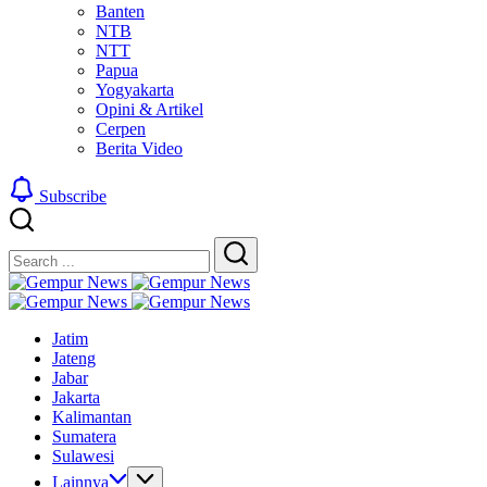
Banten
NTB
NTT
Papua
Yogyakarta
Opini & Artikel
Cerpen
Berita Video
Subscribe
Close
Search
Search
Gempur
Jelajah
News
Gempur
Informasi
Jelajah
News
Jatim
Dunia
Informasi
Jateng
Tanpa
Dunia
Jabar
Batas
Tanpa
Jakarta
Batas
Kalimantan
Sumatera
Sulawesi
Lainnya