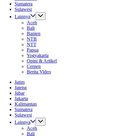
Sumatera
Sulawesi
Lainnya
Aceh
Bali
Banten
NTB
NTT
Papua
Yogyakarta
Opini & Artikel
Cerpen
Berita Video
Jatim
Jateng
Jabar
Jakarta
Kalimantan
Sumatera
Sulawesi
Lainnya
Aceh
Bali