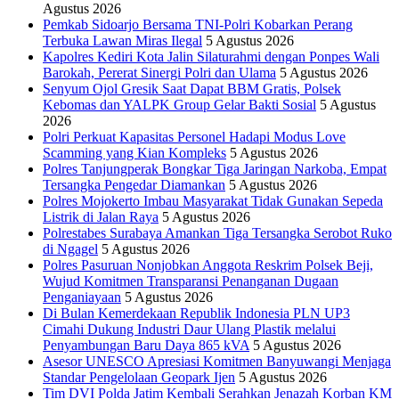
Agustus 2026
Pemkab Sidoarjo Bersama TNI-Polri Kobarkan Perang
Terbuka Lawan Miras Ilegal
5 Agustus 2026
Kapolres Kediri Kota Jalin Silaturahmi dengan Ponpes Wali
Barokah, Pererat Sinergi Polri dan Ulama
5 Agustus 2026
Senyum Ojol Gresik Saat Dapat BBM Gratis, Polsek
Kebomas dan YALPK Group Gelar Bakti Sosial
5 Agustus
2026
Polri Perkuat Kapasitas Personel Hadapi Modus Love
Scamming yang Kian Kompleks
5 Agustus 2026
Polres Tanjungperak Bongkar Tiga Jaringan Narkoba, Empat
Tersangka Pengedar Diamankan
5 Agustus 2026
Polres Mojokerto Imbau Masyarakat Tidak Gunakan Sepeda
Listrik di Jalan Raya
5 Agustus 2026
Polrestabes Surabaya Amankan Tiga Tersangka Serobot Ruko
di Ngagel
5 Agustus 2026
Polres Pasuruan Nonjobkan Anggota Reskrim Polsek Beji,
Wujud Komitmen Transparansi Penanganan Dugaan
Penganiayaan
5 Agustus 2026
Di Bulan Kemerdekaan Republik Indonesia PLN UP3
Cimahi Dukung Industri Daur Ulang Plastik melalui
Penyambungan Baru Daya 865 kVA
5 Agustus 2026
Asesor UNESCO Apresiasi Komitmen Banyuwangi Menjaga
Standar Pengelolaan Geopark Ijen
5 Agustus 2026
Tim DVI Polda Jatim Kembali Serahkan Jenazah Korban KM