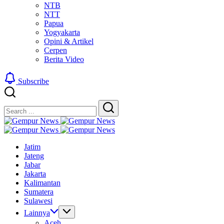
NTB
NTT
Papua
Yogyakarta
Opini & Artikel
Cerpen
Berita Video
Subscribe
Close
Search
Search
Gempur
Jelajah
News
Gempur
Informasi
Jelajah
News
Jatim
Dunia
Informasi
Jateng
Tanpa
Dunia
Jabar
Batas
Tanpa
Jakarta
Batas
Kalimantan
Sumatera
Sulawesi
Lainnya
Aceh