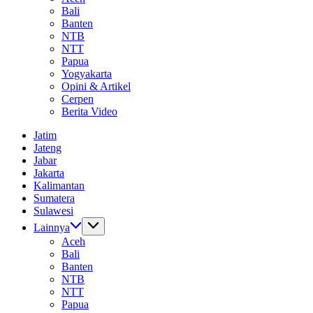
Bali
Banten
NTB
NTT
Papua
Yogyakarta
Opini & Artikel
Cerpen
Berita Video
Jatim
Jateng
Jabar
Jakarta
Kalimantan
Sumatera
Sulawesi
Lainnya
Aceh
Bali
Banten
NTB
NTT
Papua