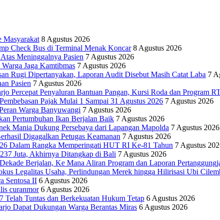
e Masyarakat
8 Agustus 2026
Ramp Check Bus di Terminal Menak Koncar
8 Agustus 2026
Atas Meninggalnya Pasien
7 Agustus 2026
ak Warga Jaga Kamtibmas
7 Agustus 2026
an Rugi Dipertanyakan, Laporan Audit Disebut Masih Catat Laba
7 A
an Pasien
7 Agustus 2026
arjo Percepat Penyaluran Bantuan Pangan, Kursi Roda dan Program 
 Pembebasan Pajak Mulai 1 Sampai 31 Agustus 2026
7 Agustus 2026
 Peran Warga Banyuwangi
7 Agustus 2026
kan Pertumbuhan Ikan Berjalan Baik
7 Agustus 2026
Bonek Mania Dukung Persebaya dari Lapangan Mapolda
7 Agustus 2026
rhasil Digagalkan Petugas Keamanan
7 Agustus 2026
2026 Dalam Rangka Memperingati HUT RI Ke-81 Tahun
7 Agustus 202
7 Juta, Akhirnya Ditangkap di Bali
7 Agustus 2026
 Dekade Berjalan, Ke Mana Aliran Program dan Laporan Pertanggung
egalitas Usaha, Perlindungan Merek hingga Hilirisasi Ubi Cilem
 Sentosa II
6 Agustus 2026
alis curanmor
6 Agustus 2026
7 Telah Tuntas dan Berkekuatan Hukum Tetap
6 Agustus 2026
oarjo Dapat Dukungan Warga Berantas Miras
6 Agustus 2026