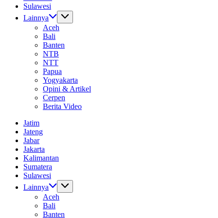
Sulawesi
Lainnya
Aceh
Bali
Banten
NTB
NTT
Papua
Yogyakarta
Opini & Artikel
Cerpen
Berita Video
Jatim
Jateng
Jabar
Jakarta
Kalimantan
Sumatera
Sulawesi
Lainnya
Aceh
Bali
Banten