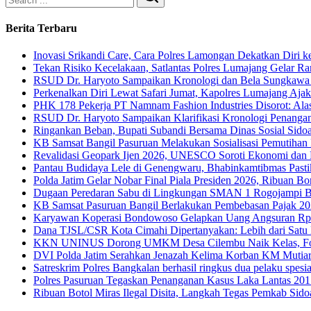
Search
Berita Terbaru
Inovasi Srikandi Care, Cara Polres Lamongan Dekatkan Diri k
Tekan Risiko Kecelakaan, Satlantas Polres Lumajang Gelar 
RSUD Dr. Haryoto Sampaikan Kronologi dan Bela Sungkawa 
Perkenalkan Diri Lewat Safari Jumat, Kapolres Lumajang Aj
PHK 178 Pekerja PT Namnam Fashion Industries Disorot: Alas
RSUD Dr. Haryoto Sampaikan Klarifikasi Kronologi Penangan
Ringankan Beban, Bupati Subandi Bersama Dinas Sosial Sido
KB Samsat Bangil Pasuruan Melakukan Sosialisasi Pemutihan
Revalidasi Geopark Ijen 2026, UNESCO Soroti Ekonomi dan
Pantau Budidaya Lele di Genengwaru, Bhabinkamtibmas Pasti
Polda Jatim Gelar Nobar Final Piala Presiden 2026, Ribuan 
Dugaan Peredaran Sabu di Lingkungan SMAN 1 Rogojampi Be
KB Samsat Pasuruan Bangil Berlakukan Pembebasan Pajak 
Karyawan Koperasi Bondowoso Gelapkan Uang Angsuran Rp23
Dana TJSL/CSR Kota Cimahi Dipertanyakan: Lebih dari Satu
KKN UNINUS Dorong UMKM Desa Cilembu Naik Kelas, Fokus L
DVI Polda Jatim Serahkan Jenazah Kelima Korban KM Mutiara
Satreskrim Polres Bangkalan berhasil ringkus dua pelaku spesi
Polres Pasuruan Tegaskan Penanganan Kasus Laka Lantas 201
Ribuan Botol Miras Ilegal Disita, Langkah Tegas Pemkab Sid