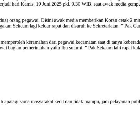
erjadi hari Kamis, 19 Juni 2025 pkl. 9.30 WIB, saat awak media ge
(dua) orang pegawai. Disini awak media memberikan Koran cetak 2 
kan Sekcam lagi keluar rapat dan disuruh ke Sekretariatan. ” Pak Camat
 memperoleh keramahan dari pegawai kecamatan saat di tanya keberad
egawai bagian pemerintahan yaitu Ibu sutarni. ” Pak Sekcam lahi rapat k
 apalagi sama masyarakat kecil dan tidak mampu, jadi pelayanan pu