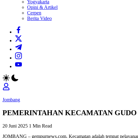
Yogyakarta
Opini & Artikel
Cerpen
Berita Video
https://www.facebook.com/
https://twitter.com/
https://t.me/
https://www.instagram.com/
https://youtube.com/
Jombang
PEMERINTAHAN KECAMATAN GUDO 
20 Juni 2025
1 Min Read
JOMBANG – gempurnews.com. Kecamatan adalah tempat pelayanan pub