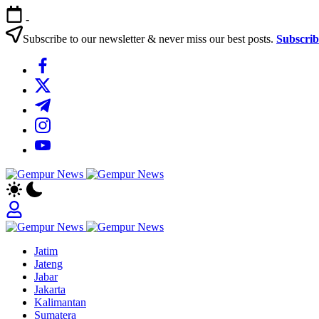
Skip
-
to
content
Subscribe to our newsletter & never miss our best posts.
Subscri
https://www.facebook.com/
https://twitter.com/
https://t.me/
https://www.instagram.com/
https://youtube.com/
Gempur
Jelajah
News
Informasi
Dunia
Tanpa
Gempur
Batas
Jelajah
News
Jatim
Informasi
Jateng
Dunia
Jabar
Tanpa
Jakarta
Batas
Kalimantan
Sumatera