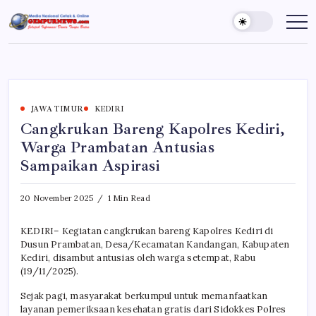
Skip
to
Gempur
Jelajah
Informasi
content
News
Dunia
Tanpa
Batas
JAWA TIMUR
KEDIRI
Cangkrukan Bareng Kapolres Kediri,
Warga Prambatan Antusias
Sampaikan Aspirasi
20 November 2025
1 Min Read
KEDIRI– Kegiatan cangkrukan bareng Kapolres Kediri di
Dusun Prambatan, Desa/Kecamatan Kandangan, Kabupaten
Kediri, disambut antusias oleh warga setempat, Rabu
(19/11/2025).
Sejak pagi, masyarakat berkumpul untuk memanfaatkan
layanan pemeriksaan kesehatan gratis dari Sidokkes Polres