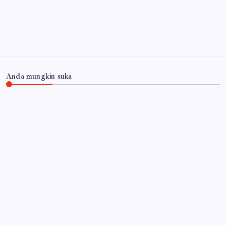
Arsip
Anda mungkin suka
JAWA TIMUR
RSUD Dr. Haryoto Sampaikan Kronologi dan Bela