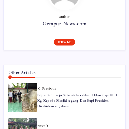
Author
Gempur News.com
Follow Me
Other Articles
Previous
Bupati Sidoarjo Subandi Serahkan 1 Ekor Sapi 800
Kg Kepada Masjid Agung Dan Sapi Presiden
Disalurkan ke Jabon.
Next