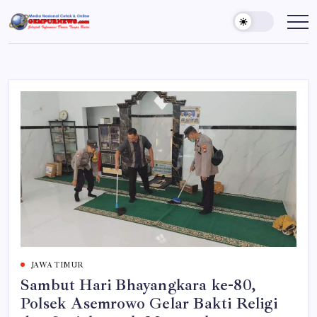
Skip
to
Gempur
Jelajah
Informasi
content
News
Dunia
Tanpa
Batas
JAWA TIMUR
Sambut Hari Bhayangkara ke-80,
Polsek Asemrowo Gelar Bakti Religi