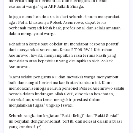
diberikan dapat bermanfaat dan meringankan beban
ekonomi warga,” ujar AKP Julkifli Sinaga.
Ia juga memohon doa restu dari seluruh elemen masyarakat
agar Polri, khususnya Polsek Asemrowo, dapat terus
berbenah menjadi lebih baik, profesional, dan selalu amanah
dalam mengayomi warga.
Kehadiran korps baju cokelat ini mendapat respons positif
dari masyarakat setempat. Ketua RT.09 RW. I Kelurahan
Asemrowo, Iswati, menyampaikan rasa terima kasih yang
mendalam atas kepedulian yang ditunjukkan oleh Polsek
Asemrowo.
“Kami selaku pengurus RT dan mewakili warga menyambut
baik dan sangat berterima kasih atas bantuan ini. Kami
mendoakan semoga seluruh personel Polsek Asemrowo selalu
berada dalam lindungan Allah SWT, diberikan kesehatan,
keberkahan, serta terus mengukir prestasi dalam
menjalankan tugas,” ungkap Iswati.
Seluruh rangkaian kegiatan “Bakti Religi” dan “Bakti Sosial”
ini berjalan dengan khidmat, tertib, dan selesai dalam situasi
yang kondusif. (*)