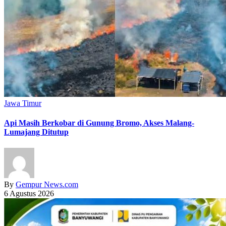
Jawa Timur
Api Masih Berkobar di Gunung Bromo, Akses Malang-
Lumajang Ditutup
By
Gempur News.com
6 Agustus 2026