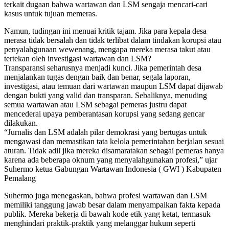
terkait dugaan bahwa wartawan dan LSM sengaja mencari-cari
kasus untuk tujuan memeras.
Namun, tudingan ini menuai kritik tajam. Jika para kepala desa
merasa tidak bersalah dan tidak terlibat dalam tindakan korupsi atau
penyalahgunaan wewenang, mengapa mereka merasa takut atau
tertekan oleh investigasi wartawan dan LSM?
Transparansi seharusnya menjadi kunci. Jika pemerintah desa
menjalankan tugas dengan baik dan benar, segala laporan,
investigasi, atau temuan dari wartawan maupun LSM dapat dijawab
dengan bukti yang valid dan transparan. Sebaliknya, menuding
semua wartawan atau LSM sebagai pemeras justru dapat
mencederai upaya pemberantasan korupsi yang sedang gencar
dilakukan.
“Jurnalis dan LSM adalah pilar demokrasi yang bertugas untuk
mengawasi dan memastikan tata kelola pemerintahan berjalan sesuai
aturan. Tidak adil jika mereka disamaratakan sebagai pemeras hanya
karena ada beberapa oknum yang menyalahgunakan profesi,” ujar
Suhermo ketua Gabungan Wartawan Indonesia ( GWI ) Kabupaten
Pemalang
Suhermo juga menegaskan, bahwa profesi wartawan dan LSM
memiliki tanggung jawab besar dalam menyampaikan fakta kepada
publik. Mereka bekerja di bawah kode etik yang ketat, termasuk
menghindari praktik-praktik yang melanggar hukum seperti