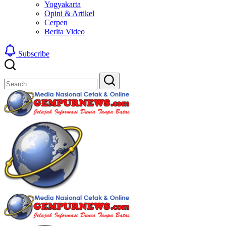
Yogyakarta
Opini & Artikel
Cerpen
Berita Video
Subscribe
Close
Search
Search
Gempur
Jelajah
News
Informasi
Dunia
Tanpa