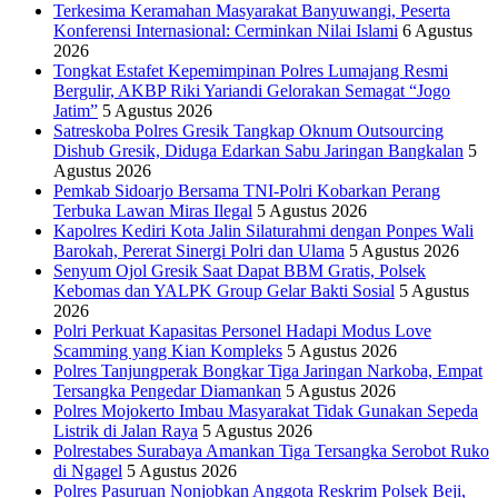
Terkesima Keramahan Masyarakat Banyuwangi, Peserta
Konferensi Internasional: Cerminkan Nilai Islami
6 Agustus
2026
Tongkat Estafet Kepemimpinan Polres Lumajang Resmi
Bergulir, AKBP Riki Yariandi Gelorakan Semagat “Jogo
Jatim”
5 Agustus 2026
Satreskoba Polres Gresik Tangkap Oknum Outsourcing
Dishub Gresik, Diduga Edarkan Sabu Jaringan Bangkalan
5
Agustus 2026
Pemkab Sidoarjo Bersama TNI-Polri Kobarkan Perang
Terbuka Lawan Miras Ilegal
5 Agustus 2026
Kapolres Kediri Kota Jalin Silaturahmi dengan Ponpes Wali
Barokah, Pererat Sinergi Polri dan Ulama
5 Agustus 2026
Senyum Ojol Gresik Saat Dapat BBM Gratis, Polsek
Kebomas dan YALPK Group Gelar Bakti Sosial
5 Agustus
2026
Polri Perkuat Kapasitas Personel Hadapi Modus Love
Scamming yang Kian Kompleks
5 Agustus 2026
Polres Tanjungperak Bongkar Tiga Jaringan Narkoba, Empat
Tersangka Pengedar Diamankan
5 Agustus 2026
Polres Mojokerto Imbau Masyarakat Tidak Gunakan Sepeda
Listrik di Jalan Raya
5 Agustus 2026
Polrestabes Surabaya Amankan Tiga Tersangka Serobot Ruko
di Ngagel
5 Agustus 2026
Polres Pasuruan Nonjobkan Anggota Reskrim Polsek Beji,