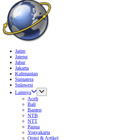
Batas
Gempur
Jelajah
Jatim
News
Informasi
Jateng
Dunia
Jabar
Tanpa
Jakarta
Batas
Kalimantan
Sumatera
Sulawesi
Lainnya
Aceh
Bali
Banten
NTB
NTT
Papua
Yogyakarta
Opini & Artikel