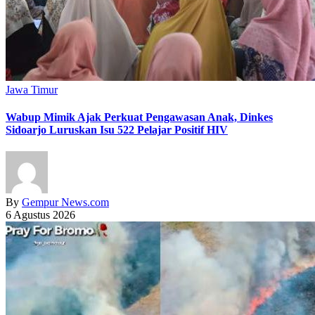
Jawa Timur
Wabup Mimik Ajak Perkuat Pengawasan Anak, Dinkes
Sidoarjo Luruskan Isu 522 Pelajar Positif HIV
By
Gempur News.com
6 Agustus 2026