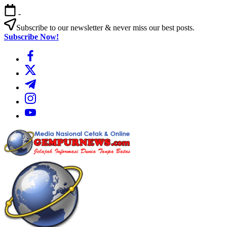
Skip
-
to
content
Subscribe to our newsletter & never miss our best posts.
Subscribe Now!
https://www.facebook.com/
https://twitter.com/
https://t.me/
https://www.instagram.com/
https://youtube.com/