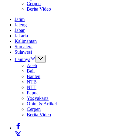
Cerpen
Berita Video
Jatim
Jateng
Jabar
Jakarta
Kalimantan
Sumatera
Sulawesi
Lainnya
Aceh
Bali
Banten
NTB
NTT
Papua
Yogyakarta
Opini & Artikel
Cerpen
Berita Video
https://www.facebook.com/
https://twitter.com/