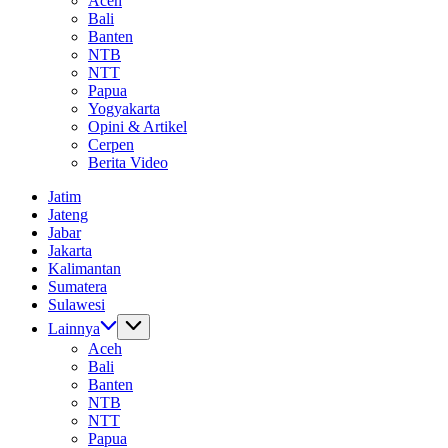
Aceh
Bali
Banten
NTB
NTT
Papua
Yogyakarta
Opini & Artikel
Cerpen
Berita Video
Jatim
Jateng
Jabar
Jakarta
Kalimantan
Sumatera
Sulawesi
Lainnya
Aceh
Bali
Banten
NTB
NTT
Papua