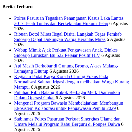
Berita Terbaru
Polres Pasuruan Tegaskan Penanganan Kasus Laka Lantas
2017 Telah Tuntas dan Berkekuatan Hukum Tetap
6 Agustus
2026
Ribuan Botol Miras Ilegal Disita, Langkah Tegas Pemkab
Sidoarjo Dapat Dukungan Warga Berantas Miras
6 Agustus
2026
Wabup Mimik Ajak Perkuat Pengawasan Anak, Dinkes
Sidoarjo Luruskan Isu 522 Pelajar Positif HIV
6 Agustus
2026
Api Masih Berkobar di Gunung Bromo, Akses Malang-
Lumajang Ditutup
6 Agustus 2026
Kegiatan Padat Karya Korsda Cluring Fokus Pada
Normalisasi Saluran Irigasi dengan melibatkan Warga Kurang
Mampu.
6 Agustus 2026
Puluhan Ribu Batang Rokok Berbagai Merk Diamankan
Dalam Operasi Cukai
6 Agustus 2026
Mengenal Program Bawaslu Membelajarkan: Membangun
Ekosistem Kolaborasi untuk Pengawasan Pemilu 2029
6
Agustus 2026
Satbinmas Polres Pasuruan Perkuat Sinergitas Ulama dan
Umara Melalui Program Rabu Berguru di Ponpes Dalwa
6
Agustus 2026