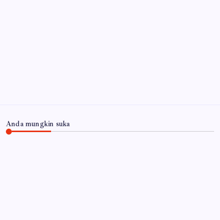
Tetap
6 Agustus 2026
Ribuan Botol Miras Ilegal Disita, Langkah Tegas
Pemkab Sidoarjo Dapat Dukungan Warga Berantas
Miras
6 Agustus 2026
Arsip
Anda mungkin suka