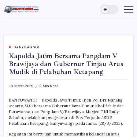
Skip
to
Gempur
Jelajah
Informasi
content
News
Dunia
Tanpa
Batas
BANYUWANGI
Kapolda Jatim Bersama Pangdam V
Brawijaya dan Gubernur Tinjau Arus
Mudik di Pelabuhan Ketapang
28 Maret 2025
2 Min Read
BANYUWANGI – Kapolda Jawa Timur, Irjen Pol Drs Nanang
Avianto,M.Si bersama Gubernur Jawa Timur, Khofifah Indar
Parawansa, dan Pangdam V/Brawijaya, Mayjen TNI Rudy
Saladin, melakukan pengecekan di Pos Terpadu ASDP
Pelabuhan Ketapang, Banyuwangi, pada Jumat (28/3/2025).
Kegiatan ini bertujuan untuk memastikan kelancaran arus