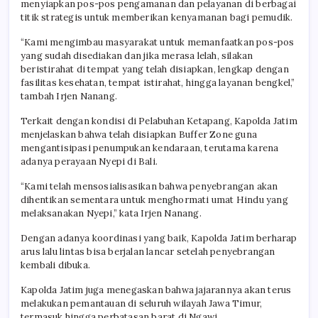
menyiapkan pos-pos pengamanan dan pelayanan di berbagai
titik strategis untuk memberikan kenyamanan bagi pemudik.
“Kami mengimbau masyarakat untuk memanfaatkan pos-pos
yang sudah disediakan dan jika merasa lelah, silakan
beristirahat di tempat yang telah disiapkan, lengkap dengan
fasilitas kesehatan, tempat istirahat, hingga layanan bengkel,”
tambah Irjen Nanang.
Terkait dengan kondisi di Pelabuhan Ketapang, Kapolda Jatim
menjelaskan bahwa telah disiapkan Buffer Zone guna
mengantisipasi penumpukan kendaraan, terutama karena
adanya perayaan Nyepi di Bali.
“Kami telah mensosialisasikan bahwa penyebrangan akan
dihentikan sementara untuk menghormati umat Hindu yang
melaksanakan Nyepi,” kata Irjen Nanang.
Dengan adanya koordinasi yang baik, Kapolda Jatim berharap
arus lalu lintas bisa berjalan lancar setelah penyebrangan
kembali dibuka.
Kapolda Jatim juga menegaskan bahwa jajarannya akan terus
melakukan pemantauan di seluruh wilayah Jawa Timur,
termasuk hingga perbatasan barat di Ngawi.