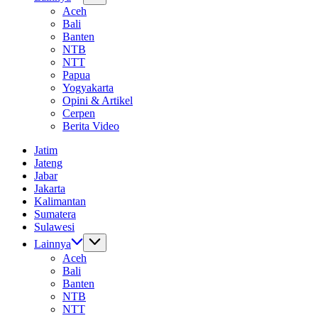
Aceh
Bali
Banten
NTB
NTT
Papua
Yogyakarta
Opini & Artikel
Cerpen
Berita Video
Jatim
Jateng
Jabar
Jakarta
Kalimantan
Sumatera
Sulawesi
Lainnya
Aceh
Bali
Banten
NTB
NTT