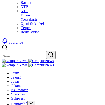
Banten
NTB
NTT
Papua
Yogyakarta
Opini & Artikel
Cerpen
Berita Video
Subscribe
Close
Search
Search
Gempur
Jelajah
News
Gempur
Informasi
Jelajah
News
Jatim
Dunia
Informasi
Jateng
Tanpa
Dunia
Jabar
Batas
Tanpa
Jakarta
Batas
Kalimantan
Sumatera
Sulawesi
Lainnya