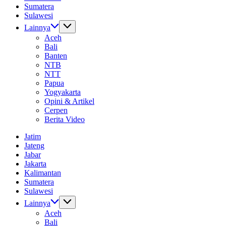
Sumatera
Sulawesi
Lainnya
Aceh
Bali
Banten
NTB
NTT
Papua
Yogyakarta
Opini & Artikel
Cerpen
Berita Video
Jatim
Jateng
Jabar
Jakarta
Kalimantan
Sumatera
Sulawesi
Lainnya
Aceh
Bali