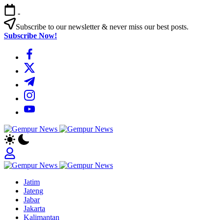
Skip
-
to
content
Subscribe to our newsletter & never miss our best posts.
Subscribe Now!
https://www.facebook.com/
https://twitter.com/
https://t.me/
https://www.instagram.com/
https://youtube.com/
Gempur
Jelajah
News
Informasi
Dunia
Tanpa
Gempur
Batas
Jelajah
News
Jatim
Informasi
Jateng
Dunia
Jabar
Tanpa
Jakarta
Batas
Kalimantan