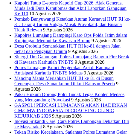
Kapolri Tutup E-sports Kapolri Cup 2026, Ajak Generasi
Muda Jadi Duta Kamtibmas dan Aktif Laporkan Gangguan
Ke 110
10 Agustus 2026
Pemkab Banyuwangi Ketatkan Aturan Karnaval HUT RI ke-
81: Larang Tarian Vulgar, Musik Provokatif, dan Busana
Tidak Relevan
9 Agustus 2026
Kapolres Lumajang Dampingi Karo Ops Polda Jatim dalam
Kunjungan Menhut ke Kawasan Bromo
9 Agustus 2026
‎Desa Orobulu Semarakkan HUT RI ke-81 dengan Jalan
Sehat dan Pengajian Umum
9 Agustus 2026
Sinergi Tim Gabungan, Polres Lumajang Bangun Fire Break
di Kawasan Karhutlah TNBTS
9 Agustus 2026
Polres Lumajang Kunci Pergerakan Api di Ranupani
Antisipasi Karhutla TNBTS Meluas
9 Agustus 2026
Mancing Mania Meriahkan HUT RI ke-81 di Dusun
Genengan, Desa Sanankulon Diikuti Ratusan Peserta
9
Agustus 2026
Pakar Hukum Dorong Polri Tindak Tegas Konten Medsos
yang Mengandung Provokasi
9 Agustus 2026
GASPOL! PERCASI LUMAJANG AKAN HADIRKAN
GM/GMW INDONESIA DI COACHING CLINIC
KEJURKAB 2026
9 Agustus 2026
Inovasi Srikandi Care, Cara Polres Lamongan Dekatkan Diri
ke Masyarakat
8 Agustus 2026
Tekan Risiko Kecelakaan, Satlantas Polres Lumajang Gelar