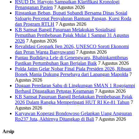
RSUD Dr. Haryoto Sampaikan Klarifikasi Kronologi
Penanganan Pasien
7 Agustus 2026
Ringankan Beban, Bupati Subandi Bersama Dinas Sosial
Sidoarjo Percepat Penyaluran Bantuan Pangan, Kursi Roda
dan Program RTLH
7 Agustus 2026
KB Samsat Bangil Pasuruan Melakukan Sosialisasi
Pemutihan Pembebasan Pajak Mulai 1 Sampai 31 Agustus
2026
7 Agustus 2026
Revalidasi Geopark Ijen 2026, UNESCO Soroti Ekonomi
dan Peran Warga Banyuwangi
7 Agustus 2026
Pantau Budidaya Lele di Genengwaru, Bhabinkamtibmas
Pastikan Pertumbuhan Ikan Berjalan Baik
7 Agustus 2026
Polda Jatim Gelar Nobar Final Piala Presiden 2026, Ribuan
Bonek Mania Dukung Persebaya dari Lapangan Mapolda
7
Agustus 2026
Dugaan Peredaran Sabu di Lingkungan SMAN 1 Rogojampi
Berhasil Digagalkan Petugas Keamanan
7 Agustus 2026
KB Samsat Pasuruan Bangil Berlakukan Pembebasan Pajak
2026 Dalam Rangka Memperingati HUT RI Ke-81 Tahun
7
Agustus 2026
Karyawan Koperasi Bondowoso Gelapkan Uang Angsuran
Rp237 Juta, Akhirnya Ditangkap di Bali
7 Agustus 2026
Arsip