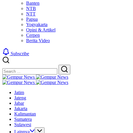
Banten
NTB
NTT
Papua
Yogyakarta
Opini & Artikel
Cerpen
Berita Video
Subscribe
Close
Search
Search
Gempur
Jelajah
News
Gempur
Informasi
Jelajah
News
Jatim
Dunia
Informasi
Jateng
Tanpa
Dunia
Jabar
Batas
Tanpa
Jakarta
Batas
Kalimantan
Sumatera
Sulawesi
Lainnya