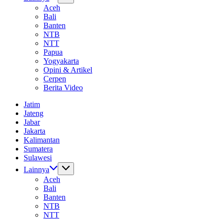
Aceh
Bali
Banten
NTB
NTT
Papua
Yogyakarta
Opini & Artikel
Cerpen
Berita Video
Jatim
Jateng
Jabar
Jakarta
Kalimantan
Sumatera
Sulawesi
Lainnya
Aceh
Bali
Banten
NTB
NTT