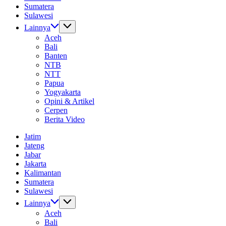
Sumatera
Sulawesi
Lainnya
Aceh
Bali
Banten
NTB
NTT
Papua
Yogyakarta
Opini & Artikel
Cerpen
Berita Video
Jatim
Jateng
Jabar
Jakarta
Kalimantan
Sumatera
Sulawesi
Lainnya
Aceh
Bali