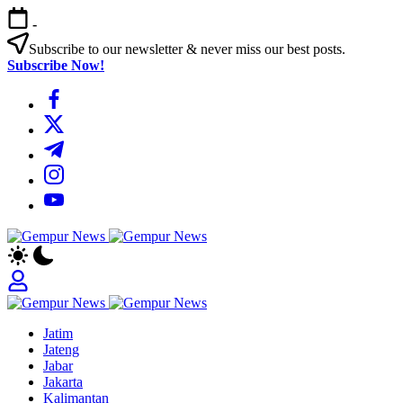
Skip
-
to
content
Subscribe to our newsletter & never miss our best posts.
Subscribe Now!
https://www.facebook.com/
https://twitter.com/
https://t.me/
https://www.instagram.com/
https://youtube.com/
Gempur
Jelajah
News
Informasi
Dunia
Tanpa
Gempur
Batas
Jelajah
News
Jatim
Informasi
Jateng
Dunia
Jabar
Tanpa
Jakarta
Batas
Kalimantan