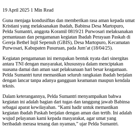
19 April 2025
1 Min Read
Guna menjaga kondusifitas dan memberikan rasa aman kepada umat
Kristiani yang melaksanakan ibadah, Babinsa Desa Martopuro,
Pelda Sumantri, anggota Koramil 0819/21 Purwosari melaksanakan
pemantauan dan pengamanan kegiatan Ibadah Perayaan Paskah di
Gereja Bethel Injil Sepenuh (GBIS), Desa Martopuro, Kecamatan
Purwosari, Kabupaten Pasuruan, pada Jum’at (18/04/25).
Kegiatan pengamanan ini merupakan bentuk nyata dari sinergitas
antara TNI dengan masyarakat, khususnya dalam menciptakan
suasana damai dan aman saat pelaksanaan hari besar keagamaan.
Pelda Sumantri turut memastikan seluruh rangkaian ibadah berjalan
dengan lancar tanpa adanya gangguan keamanan maupun kendala
teknis.
Dalam keterangannya, Pelda Sumantri menyampaikan bahwa
kegiatan ini adalah bagian dari tugas dan tanggung jawab Babinsa
sebagai aparat kewilayahan. “Kami hadir untuk memastikan
kegiatan ibadah Paskah berjalan dengan aman dan tertib. Ini adalah
wujud pelayanan kami kepada masyarakat, agar umat yang
beribadah merasa tenang dan nyaman,” ujar Pelda Sumantri.