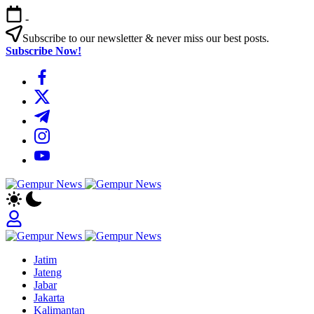
Skip
-
to
content
Subscribe to our newsletter & never miss our best posts.
Subscribe Now!
https://www.facebook.com/
https://twitter.com/
https://t.me/
https://www.instagram.com/
https://youtube.com/
Gempur
Jelajah
News
Informasi
Dunia
Tanpa
Gempur
Batas
Jelajah
News
Jatim
Informasi
Jateng
Dunia
Jabar
Tanpa
Jakarta
Batas
Kalimantan