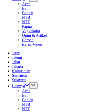
Aceh
Bali
Banten
NTB
NTT
Papua
Yogyakarta
Opini & Artikel
Cerpen
Berita Video
Jatim
Jateng
Jabar
Jakarta
Kalimantan
Sumatera
Sulawesi
Lainnya
Aceh
Bali
Banten
NTB
NTT