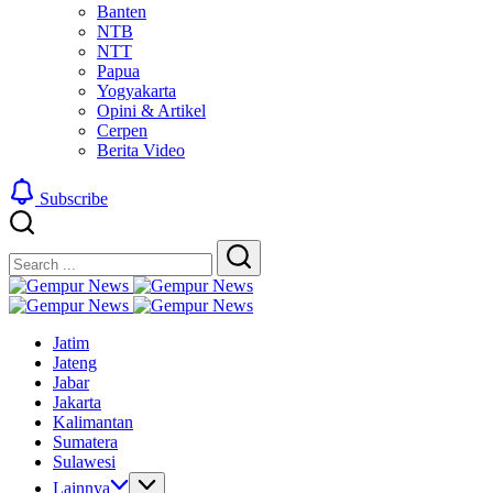
Banten
NTB
NTT
Papua
Yogyakarta
Opini & Artikel
Cerpen
Berita Video
Subscribe
Close
Search
Search
Gempur
Jelajah
News
Gempur
Informasi
Jelajah
News
Jatim
Dunia
Informasi
Jateng
Tanpa
Dunia
Jabar
Batas
Tanpa
Jakarta
Batas
Kalimantan
Sumatera
Sulawesi
Lainnya