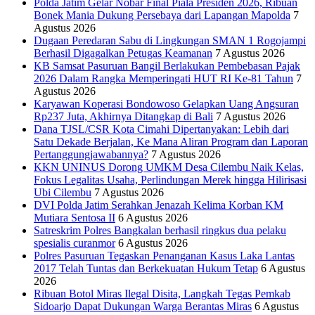
Polda Jatim Gelar Nobar Final Piala Presiden 2026, Ribuan
Bonek Mania Dukung Persebaya dari Lapangan Mapolda
7
Agustus 2026
Dugaan Peredaran Sabu di Lingkungan SMAN 1 Rogojampi
Berhasil Digagalkan Petugas Keamanan
7 Agustus 2026
KB Samsat Pasuruan Bangil Berlakukan Pembebasan Pajak
2026 Dalam Rangka Memperingati HUT RI Ke-81 Tahun
7
Agustus 2026
Karyawan Koperasi Bondowoso Gelapkan Uang Angsuran
Rp237 Juta, Akhirnya Ditangkap di Bali
7 Agustus 2026
Dana TJSL/CSR Kota Cimahi Dipertanyakan: Lebih dari
Satu Dekade Berjalan, Ke Mana Aliran Program dan Laporan
Pertanggungjawabannya?
7 Agustus 2026
KKN UNINUS Dorong UMKM Desa Cilembu Naik Kelas,
Fokus Legalitas Usaha, Perlindungan Merek hingga Hilirisasi
Ubi Cilembu
7 Agustus 2026
DVI Polda Jatim Serahkan Jenazah Kelima Korban KM
Mutiara Sentosa II
6 Agustus 2026
Satreskrim Polres Bangkalan berhasil ringkus dua pelaku
spesialis curanmor
6 Agustus 2026
Polres Pasuruan Tegaskan Penanganan Kasus Laka Lantas
2017 Telah Tuntas dan Berkekuatan Hukum Tetap
6 Agustus
2026
Ribuan Botol Miras Ilegal Disita, Langkah Tegas Pemkab
Sidoarjo Dapat Dukungan Warga Berantas Miras
6 Agustus