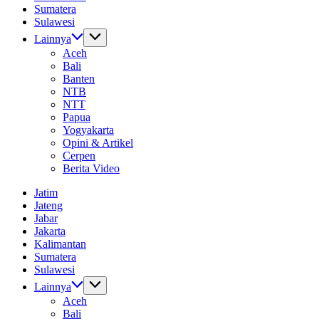
Sumatera
Sulawesi
Lainnya
Aceh
Bali
Banten
NTB
NTT
Papua
Yogyakarta
Opini & Artikel
Cerpen
Berita Video
Jatim
Jateng
Jabar
Jakarta
Kalimantan
Sumatera
Sulawesi
Lainnya
Aceh
Bali