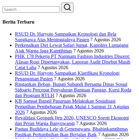
Search
Berita Terbaru
RSUD Dr. Haryoto Sampaikan Kronologi dan Bela
Sungkawa Atas Meninggalnya Pasien
7 Agustus 2026
Perkenalkan Diri Lewat Safari Jumat, Kapolres Lumajang
Ajak Warga Jaga Kamtibmas
7 Agustus 2026
PHK 178 Pekerja PT Namnam Fashion Industries Disorot:
Alasan Rugi Dipertanyakan, Laporan Audit Disebut Masih
Catat Laba
7 Agustus 2026
RSUD Dr. Haryoto Sampaikan Klarifikasi Kronologi
Penanganan Pasien
7 Agustus 2026
Ringankan Beban, Bupati Subandi Bersama Dinas Sosial
Sidoarjo Percepat Penyaluran Bantuan Pangan, Kursi Roda
dan Program RTLH
7 Agustus 2026
KB Samsat Bangil Pasuruan Melakukan Sosialisasi
Pemutihan Pembebasan Pajak Mulai 1 Sampai 31 Agustus
2026
7 Agustus 2026
Revalidasi Geopark Ijen 2026, UNESCO Soroti Ekonomi
dan Peran Warga Banyuwangi
7 Agustus 2026
Pantau Budidaya Lele di Genengwaru, Bhabinkamtibmas
Pastikan Pertumbuhan Ikan Berjalan Baik
7 Agustus 2026