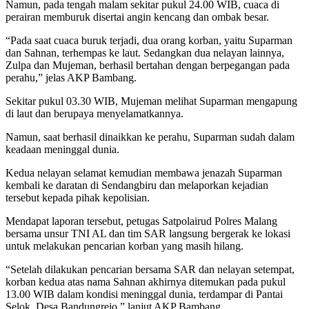
Namun, pada tengah malam sekitar pukul 24.00 WIB, cuaca di
perairan memburuk disertai angin kencang dan ombak besar.
“Pada saat cuaca buruk terjadi, dua orang korban, yaitu Suparman
dan Sahnan, terhempas ke laut. Sedangkan dua nelayan lainnya,
Zulpa dan Mujeman, berhasil bertahan dengan berpegangan pada
perahu,” jelas AKP Bambang.
Sekitar pukul 03.30 WIB, Mujeman melihat Suparman mengapung
di laut dan berupaya menyelamatkannya.
Namun, saat berhasil dinaikkan ke perahu, Suparman sudah dalam
keadaan meninggal dunia.
Kedua nelayan selamat kemudian membawa jenazah Suparman
kembali ke daratan di Sendangbiru dan melaporkan kejadian
tersebut kepada pihak kepolisian.
Mendapat laporan tersebut, petugas Satpolairud Polres Malang
bersama unsur TNI AL dan tim SAR langsung bergerak ke lokasi
untuk melakukan pencarian korban yang masih hilang.
“Setelah dilakukan pencarian bersama SAR dan nelayan setempat,
korban kedua atas nama Sahnan akhirnya ditemukan pada pukul
13.00 WIB dalam kondisi meninggal dunia, terdampar di Pantai
Selok, Desa Bandungrejo,” lanjut AKP Bambang.