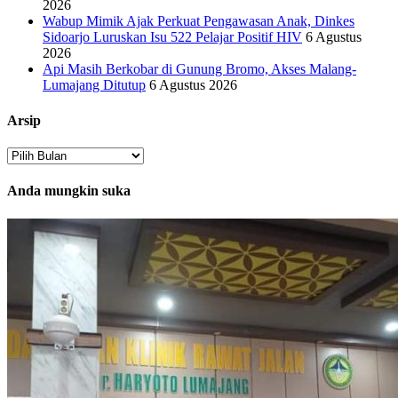
2026
Wabup Mimik Ajak Perkuat Pengawasan Anak, Dinkes
Sidoarjo Luruskan Isu 522 Pelajar Positif HIV
6 Agustus
2026
Api Masih Berkobar di Gunung Bromo, Akses Malang-
Lumajang Ditutup
6 Agustus 2026
Arsip
Arsip
Anda mungkin suka