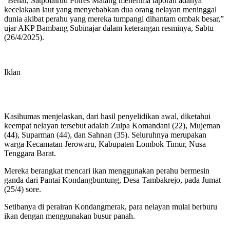
“Benar, Satpolairud Polres Malang menerima laporan adanya
kecelakaan laut yang menyebabkan dua orang nelayan meninggal
dunia akibat perahu yang mereka tumpangi dihantam ombak besar,”
ujar AKP Bambang Subinajar dalam keterangan resminya, Sabtu
(26/4/2025).
Iklan
Kasihumas menjelaskan, dari hasil penyelidikan awal, diketahui
keempat nelayan tersebut adalah Zulpa Komandani (22), Mujeman
(44), Suparman (44), dan Sahnan (35). Seluruhnya merupakan
warga Kecamatan Jerowaru, Kabupaten Lombok Timur, Nusa
Tenggara Barat.
Mereka berangkat mencari ikan menggunakan perahu bermesin
ganda dari Pantai Kondangbuntung, Desa Tambakrejo, pada Jumat
(25/4) sore.
Setibanya di perairan Kondangmerak, para nelayan mulai berburu
ikan dengan menggunakan busur panah.