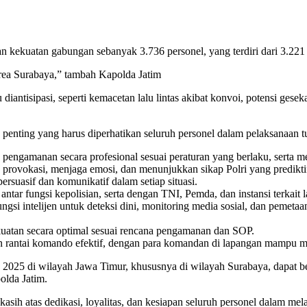
ekuatan gabungan sebanyak 3.736 personel, yang terdiri dari 3.221 per
area Surabaya,” tambah Kapolda Jatim
iantisipasi, seperti kemacetan lalu lintas akibat konvoi, potensi gese
enting yang harus diperhatikan seluruh personel dalam pelaksanaan 
pengamanan secara profesional sesuai peraturan yang berlaku, serta men
provokasi, menjaga emosi, dan menunjukkan sikap Polri yang prediktif,
ersuasif dan komunikatif dalam setiap situasi.
antar fungsi kepolisian, serta dengan TNI, Pemda, dan instansi terkait 
fungsi intelijen untuk deteksi dini, monitoring media sosial, dan peme
kuatan secara optimal sesuai rencana pengamanan dan SOP.
rantai komando efektif, dengan para komandan di lapangan mampu me
2025 di wilayah Jawa Timur, khususnya di wilayah Surabaya, dapat ber
olda Jatim.
ih atas dedikasi, loyalitas, dan kesiapan seluruh personel dalam me