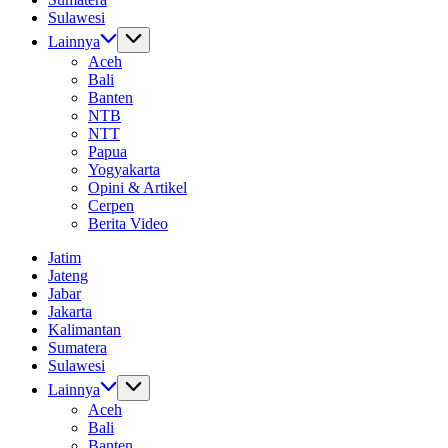
Sulawesi
Lainnya
Aceh
Bali
Banten
NTB
NTT
Papua
Yogyakarta
Opini & Artikel
Cerpen
Berita Video
Jatim
Jateng
Jabar
Jakarta
Kalimantan
Sumatera
Sulawesi
Lainnya
Aceh
Bali
Banten