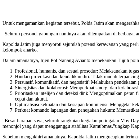
Untuk mengamankan kegiatan tersebut, Polda Jatim akan mengerahkan k
“Seluruh personel gabungan nantinya akan ditempatkan di berbagai 
Kapolda Jatim juga menyoroti sejumlah potensi kerawanan yang perlu d
kelompok anarko.
Dalam amanatnya, Irjen Pol Nanang Avianto menekankan Tujuh poin p
Profesional, humanis, dan sesuai prosedur: Melaksanakan tugas 
Hindari provokasi dan kendalikan diri: Tidak mudah terpancing 
Persuasif, komunikatif, dan negosiatif: Melakukan pendekatan p
Sinergisitas dan kolaborasi: Memperkuat sinergi dan kolaborasi 
Prioritaskan intelijen dan deteksi dini: Mengoptimalkan peran 
cepat dan akurat.
Optimalisasi kekuatan dan kesiapan kontinjensi: Menggelar ke
Perkuat komando lapangan dan penegakan hukum: Memastikan 
“Besar harapan saya, seluruh rangkaian kegiatan peringatan May Day 
menonjol yang dapat mengganggu stabilitas Kamtibmas,”ungkap Kap
Sebelum mengakhiri amanatnya, Kapolda Jatim mengucapkan terima kas