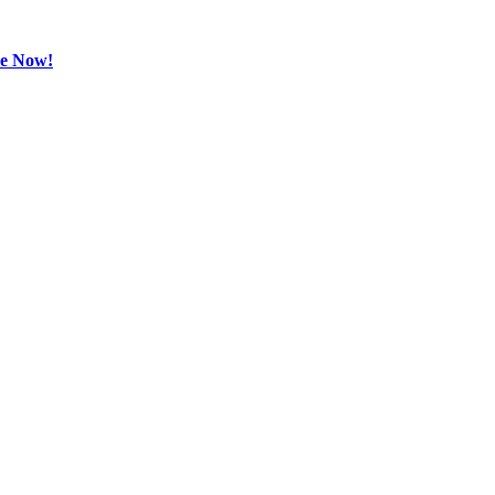
be Now!
Gempur
News
Gempur