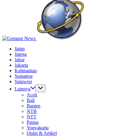
Batas
Jelajah
Jatim
Informasi
Jateng
Dunia
Jabar
Tanpa
Jakarta
Batas
Kalimantan
Sumatera
Sulawesi
Lainnya
Aceh
Bali
Banten
NTB
NTT
Papua
Yogyakarta
Opini & Artikel