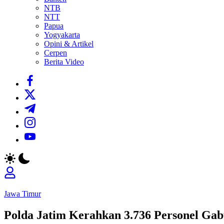
NTB
NTT
Papua
Yogyakarta
Opini & Artikel
Cerpen
Berita Video
https://www.facebook.com/
https://twitter.com/
https://t.me/
https://www.instagram.com/
https://youtube.com/
Jawa Timur
Polda Jatim Kerahkan 3.736 Personel Ga