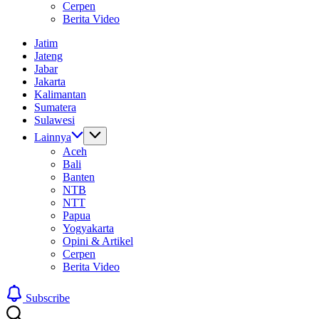
Cerpen
Berita Video
Jatim
Jateng
Jabar
Jakarta
Kalimantan
Sumatera
Sulawesi
Lainnya
Aceh
Bali
Banten
NTB
NTT
Papua
Yogyakarta
Opini & Artikel
Cerpen
Berita Video
Subscribe