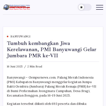
Skip
to
Gempur
Jelajah
Informasi
content
News
Dunia
Tanpa
Batas
BANYUWANGI
Tumbuh kembangkan Jiwa
Kerelawanan, PMI Banyuwangi Gelar
Jumbara PMR ke-VII
16 Juni 2025
2 Min Read
Banyuwangi – Gempurnews.com. Palang Merah Indonesia
(PMI) Kabupaten Banyuwangi menggelar kegiatan Jumpa
Bakti Gembira (Jumbara) Palang Merah Remaja (PMR) ke-VII
di Bumi Perkemahan Jeongmara Campuhan, Desa Sragi,
Kecamatan Songgon, pada 16-19 Juni 2025.
Kegiatan tersebut diikuti oleh 693 peserta dan dibuka