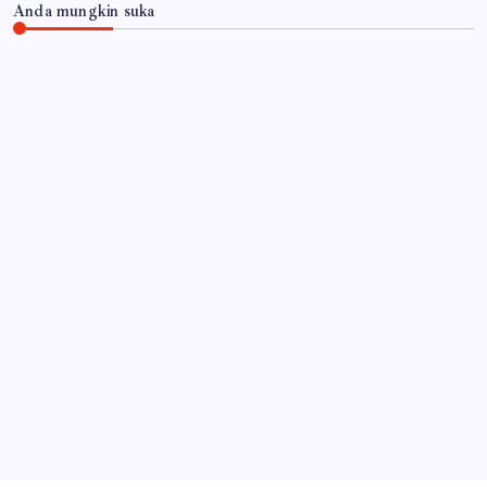
Anda mungkin suka
JAWA TIMUR
Satbinmas Polres Pasuruan Perkuat Sinergitas
Ulama dan Umara Melalui Program Rabu Berguru
di Ponpes Dalwa
By
Gempur News.com