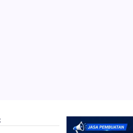
n Bela Sungkawa Atas Meninggalnya Pasien
g