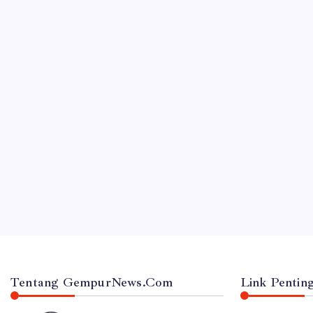
JAWA TIMUR
RSUD Dr. Haryoto Sampaikan Kronologi da
By
Gempur News.com
Tentang GempurNews.Com
Link Pentin