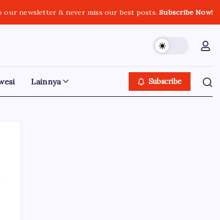
o our newsletter & never miss our best posts.
Subscribe Now!
wesi
Lainnya
Subscribe
Iklan