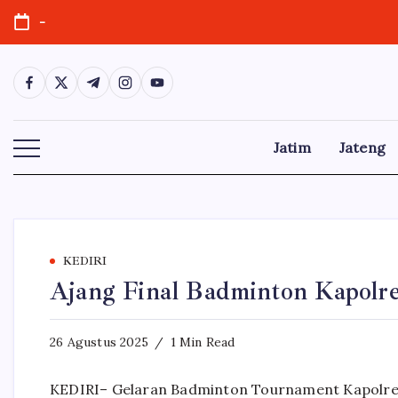
Skip
-
to
content
https://www.facebook.com/
https://twitter.com/
https://t.me/
https://www.instagram.com/
https://youtube.com/
Jatim
Jateng
KEDIRI
Ajang Final Badminton Kapolre
26 Agustus 2025
1 Min Read
KEDIRI– Gelaran Badminton Tournament Kapolres 