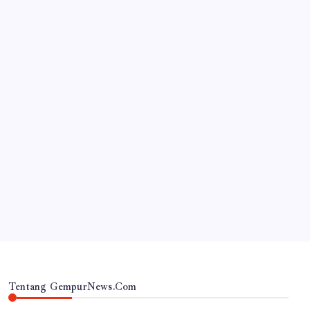
JAWA TIMUR
‎Desa Orobulu Semarakkan HUT RI ke-81 dengan
Jalan Sehat dan Pengajian Umum
By
Gempur News.com
Tentang GempurNews.Com