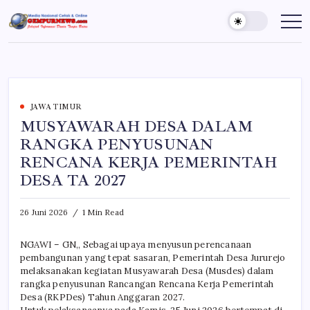
Skip
to
Gempur
Jelajah
Informasi
content
News
Dunia
Tanpa
Batas
JAWA TIMUR
MUSYAWARAH DESA DALAM
RANGKA PENYUSUNAN
RENCANA KERJA PEMERINTAH
DESA TA 2027
26 Juni 2026
1 Min Read
NGAWI – GN,, Sebagai upaya menyusun perencanaan
pembangunan yang tepat sasaran, Pemerintah Desa Jururejo
melaksanakan kegiatan Musyawarah Desa (Musdes) dalam
rangka penyusunan Rancangan Rencana Kerja Pemerintah
Desa (RKPDes) Tahun Anggaran 2027.