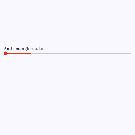
Arsip
Anda mungkin suka
JAWA TIMUR
Satbinmas Polres Pasuruan Perkuat Sinergitas