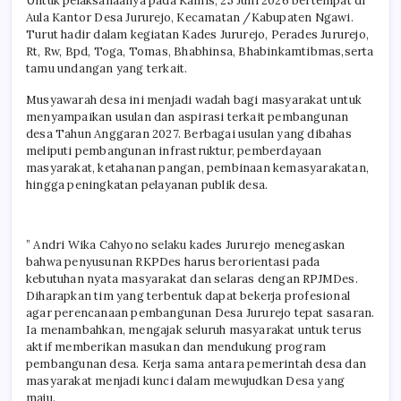
Untuk pelaksanaanya pada Kamis, 25 Juni 2026 bertempat di
Aula Kantor Desa Jururejo, Kecamatan /Kabupaten Ngawi.
Turut hadir dalam kegiatan Kades Jururejo, Perades Jururejo,
Rt, Rw, Bpd, Toga, Tomas, Bhabhinsa, Bhabinkamtibmas,serta
tamu undangan yang terkait.
Musyawarah desa ini menjadi wadah bagi masyarakat untuk
menyampaikan usulan dan aspirasi terkait pembangunan
desa Tahun Anggaran 2027. Berbagai usulan yang dibahas
meliputi pembangunan infrastruktur, pemberdayaan
masyarakat, ketahanan pangan, pembinaan kemasyarakatan,
hingga peningkatan pelayanan publik desa.
” Andri Wika Cahyono selaku kades Jururejo menegaskan
bahwa penyusunan RKPDes harus berorientasi pada
kebutuhan nyata masyarakat dan selaras dengan RPJMDes.
Diharapkan tim yang terbentuk dapat bekerja profesional
agar perencanaan pembangunan Desa Jururejo tepat sasaran.
Ia menambahkan, mengajak seluruh masyarakat untuk terus
aktif memberikan masukan dan mendukung program
pembangunan desa. Kerja sama antara pemerintah desa dan
masyarakat menjadi kunci dalam mewujudkan Desa yang
maju.