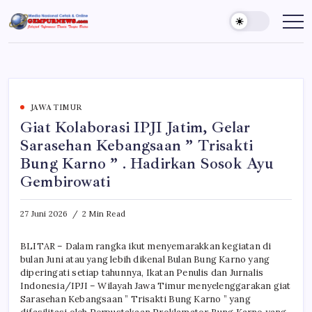
Skip
to
Gempur
Jelajah
Informasi
content
News
Dunia
Tanpa
Batas
JAWA TIMUR
Giat Kolaborasi IPJI Jatim, Gelar
Sarasehan Kebangsaan ” Trisakti
Bung Karno ” . Hadirkan Sosok Ayu
Gembirowati
27 Juni 2026
2 Min Read
BLITAR – Dalam rangka ikut menyemarakkan kegiatan di
bulan Juni atau yang lebih dikenal Bulan Bung Karno yang
diperingati setiap tahunnya, Ikatan Penulis dan Jurnalis
Indonesia/IPJI – Wilayah Jawa Timur menyelenggarakan giat
Sarasehan Kebangsaan ” Trisakti Bung Karno ” yang