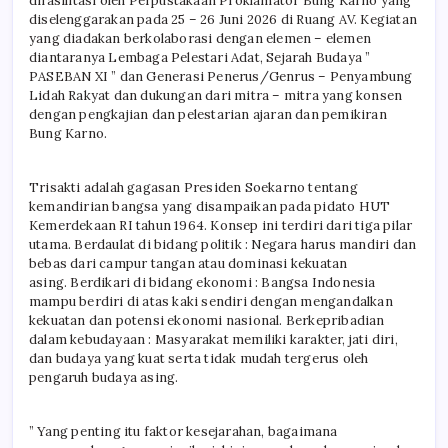
difasilitasi oleh Perpustakaan Proklamator Bung Karno yang
diselenggarakan pada 25 – 26 Juni 2026 di Ruang AV. Kegiatan
yang diadakan berkolaborasi dengan elemen – elemen
diantaranya Lembaga Pelestari Adat, Sejarah Budaya ”
PASEBAN XI ” dan Generasi Penerus/Genrus – Penyambung
Lidah Rakyat dan dukungan dari mitra – mitra yang konsen
dengan pengkajian dan pelestarian ajaran dan pemikiran
Bung Karno.
Trisakti adalah gagasan Presiden Soekarno tentang
kemandirian bangsa yang disampaikan pada pidato HUT
Kemerdekaan RI tahun 1964. Konsep ini terdiri dari tiga pilar
utama. Berdaulat di bidang politik : Negara harus mandiri dan
bebas dari campur tangan atau dominasi kekuatan
asing. Berdikari di bidang ekonomi : Bangsa Indonesia
mampu berdiri di atas kaki sendiri dengan mengandalkan
kekuatan dan potensi ekonomi nasional. Berkepribadian
dalam kebudayaan : Masyarakat memiliki karakter, jati diri,
dan budaya yang kuat serta tidak mudah tergerus oleh
pengaruh budaya asing.
” Yang penting itu faktor kesejarahan, bagaimana