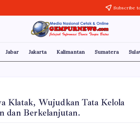
Subscribe t
Gempur
Jelajah
Informasi
News
Dunia
Tanpa
Jabar
Jakarta
Kalimantan
Sumatera
Sula
Batas
a Klatak, Wujudkan Tata Kelola
n dan Berkelanjutan.