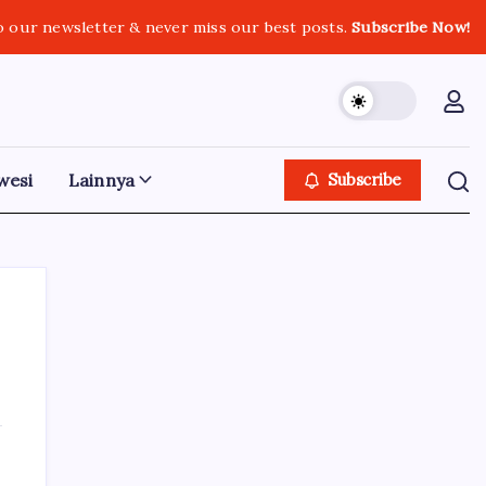
o our newsletter & never miss our best posts.
Subscribe Now!
wesi
Lainnya
Subscribe
Iklan