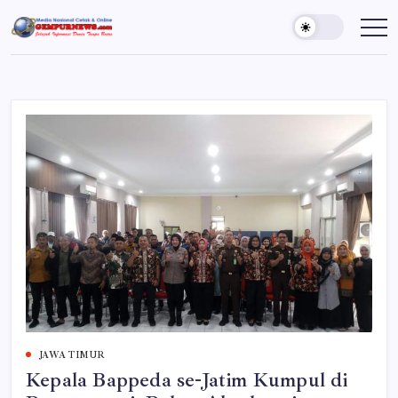
Skip
to
Gempur
Jelajah
Informasi
content
News
Dunia
Tanpa
Batas
JAWA TIMUR
Kepala Bappeda se-Jatim Kumpul di