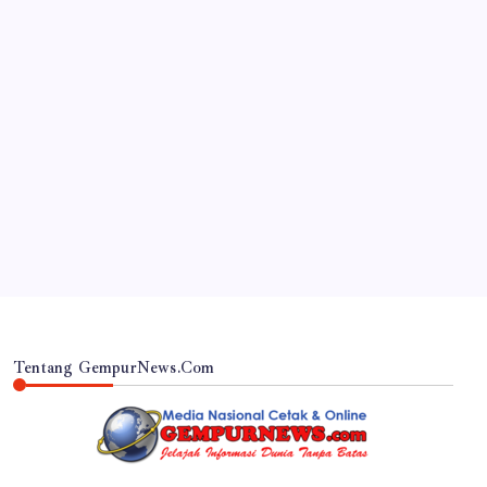
JAWA TIMUR
‎Desa Orobulu Semarakkan HUT RI ke-81 dengan
Jalan Sehat dan Pengajian Umum
By
Gempur News.com
Tentang GempurNews.Com