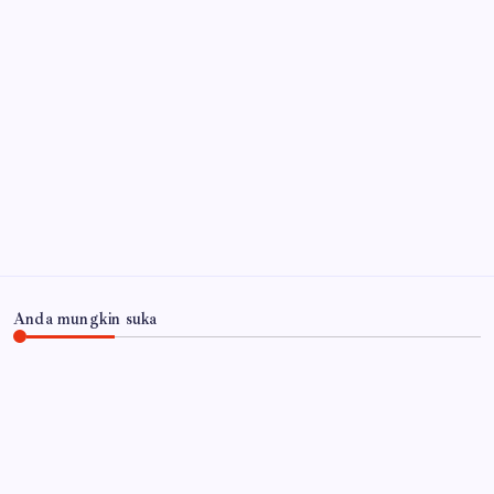
Pajak 2026 Dalam Rangka Memperingati HUT RI Ke-
81 Tahun
7 Agustus 2026
Karyawan Koperasi Bondowoso Gelapkan Uang
Angsuran Rp237 Juta, Akhirnya Ditangkap di Bali
7
Agustus 2026
Arsip
Anda mungkin suka