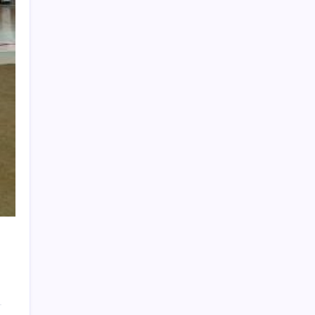
Berita Terbaru
DVI Polda Jatim Serahkan Jenazah Kelima
Korban KM Mutiara Sentosa II
6 Agustus
2026
Satreskrim Polres Bangkalan berhasil
ringkus dua pelaku spesialis curanmor
6
Agustus 2026
Polres Pasuruan Tegaskan Penanganan
Kasus Laka Lantas 2017 Telah Tuntas dan
Berkekuatan Hukum Tetap
6 Agustus 2026
Ribuan Botol Miras Ilegal Disita, Langkah
Tegas Pemkab Sidoarjo Dapat Dukungan
Warga Berantas Miras
6 Agustus 2026
Wabup Mimik Ajak Perkuat Pengawasan
0
Anak, Dinkes Sidoarjo Luruskan Isu 522
Pelajar Positif HIV
6 Agustus 2026
Api Masih Berkobar di Gunung Bromo,