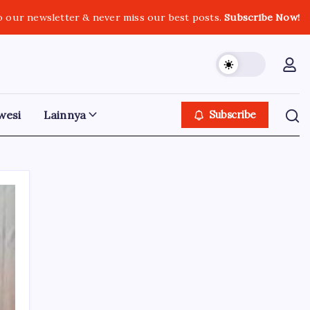
o our newsletter & never miss our best posts.
Subscribe Now!
wesi
Lainnya
Subscribe
Iklan