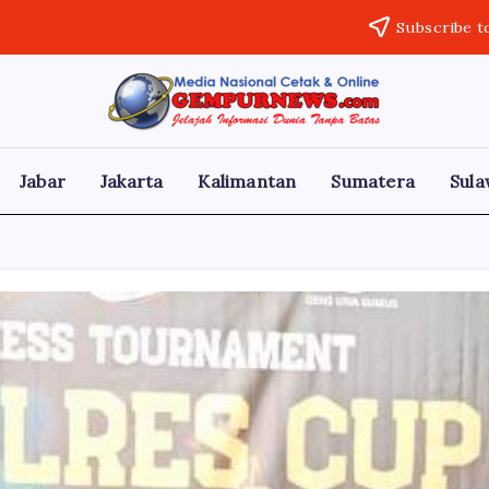
Subscribe t
Gempur
Jelajah
Informasi
News
Dunia
Tanpa
Jabar
Jakarta
Kalimantan
Sumatera
Sula
Batas