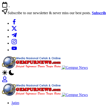
Skip
-
to
content
Subscribe to our newsletter & never miss our best posts.
Subscri
https://www.facebook.com/
https://twitter.com/
https://t.me/
https://www.instagram.com/
https://youtube.com/
Gempur
News
Jelajah
Informasi
Dunia
Tanpa
Gempur
Batas
News
Jelajah
Jatim
Informasi