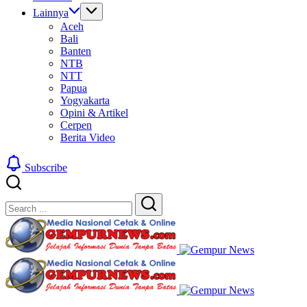
Lainnya
Aceh
Bali
Banten
NTB
NTT
Papua
Yogyakarta
Opini & Artikel
Cerpen
Berita Video
Subscribe
Close
Search
Search
Gempur
News
Jelajah
Gempur
Informasi
News
Dunia
Tanpa
Jelajah