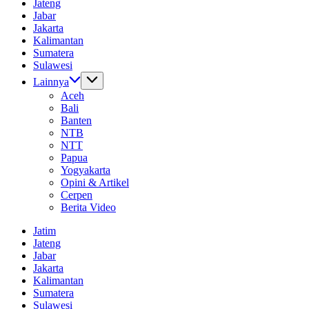
Jateng
Dunia
Jabar
Tanpa
Jakarta
Batas
Kalimantan
Sumatera
Sulawesi
Lainnya
Aceh
Bali
Banten
NTB
NTT
Papua
Yogyakarta
Opini & Artikel
Cerpen
Berita Video
Jatim
Jateng
Jabar
Jakarta
Kalimantan
Sumatera
Sulawesi