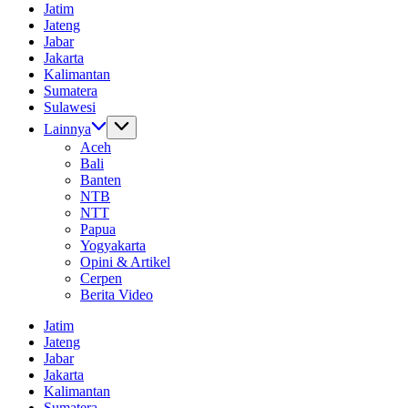
Batas
Jatim
Informasi
Jateng
Dunia
Jabar
Tanpa
Jakarta
Batas
Kalimantan
Sumatera
Sulawesi
Lainnya
Aceh
Bali
Banten
NTB
NTT
Papua
Yogyakarta
Opini & Artikel
Cerpen
Berita Video
Jatim
Jateng
Jabar
Jakarta
Kalimantan
Sumatera