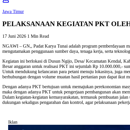
Jawa Timur
PELAKSANAAN KEGIATAN PKT OLEH 
17 Juni 2026
1 Min Read
NGAWI – GN,, Padat Karya Tunai adalah program pemberdayaan masya
mengutamakan penggunaan sumber daya, tenaga kerja, serta teknolog
Kegiatan ini berlokasi di Dusun Ngijo, Desa/ Kecamatan Kendal, K
Besar anggaran untuk realisasi PKT ini sejumlah Rp 10.000.000,- s
Untuk mendukung kelancaran para petani menuju lokasinya, juga memp
berhubungan dengan volume muatan hasil pertanian pun dapat ikut m
Dengan adanya PKT bertujuan untuk memajukan perekonomian masya
maka dengan adanya PKT untuk pengerjaan pembangunan akan membe
Dalam kegiatan-kegiatan kemasyarakatan, termasuk pembuatan jalan u
dukungan sekaligus pengarahan dan kontrol, agar pelaksanaan pekerj
Iklan