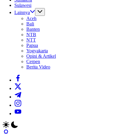
Sulawesi
Lainnya
Aceh
Bali
Banten
NTB
NTT
Papua
Yogyakarta
Opini & Artikel
Cerpen
Berita Video
https://www.facebook.com/
https://twitter.com/
https://t.me/
https://www.instagram.com/
https://youtube.com/