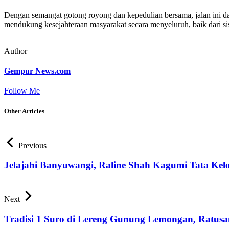
Dengan semangat gotong royong dan kepedulian bersama, jalan ini da
mendukung kesejahteraan masyarakat secara menyeluruh, baik dari sis
Author
Gempur News.com
Follow Me
Other Articles
Previous
Jelajahi Banyuwangi, Raline Shah Kagumi Tata Kel
Next
Tradisi 1 Suro di Lereng Gunung Lemongan, Ratu