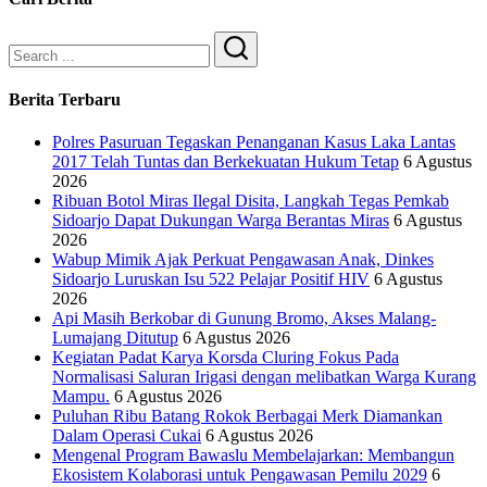
Search
Berita Terbaru
Polres Pasuruan Tegaskan Penanganan Kasus Laka Lantas
2017 Telah Tuntas dan Berkekuatan Hukum Tetap
6 Agustus
2026
Ribuan Botol Miras Ilegal Disita, Langkah Tegas Pemkab
Sidoarjo Dapat Dukungan Warga Berantas Miras
6 Agustus
2026
Wabup Mimik Ajak Perkuat Pengawasan Anak, Dinkes
Sidoarjo Luruskan Isu 522 Pelajar Positif HIV
6 Agustus
2026
Api Masih Berkobar di Gunung Bromo, Akses Malang-
Lumajang Ditutup
6 Agustus 2026
Kegiatan Padat Karya Korsda Cluring Fokus Pada
Normalisasi Saluran Irigasi dengan melibatkan Warga Kurang
Mampu.
6 Agustus 2026
Puluhan Ribu Batang Rokok Berbagai Merk Diamankan
Dalam Operasi Cukai
6 Agustus 2026
Mengenal Program Bawaslu Membelajarkan: Membangun
Ekosistem Kolaborasi untuk Pengawasan Pemilu 2029
6