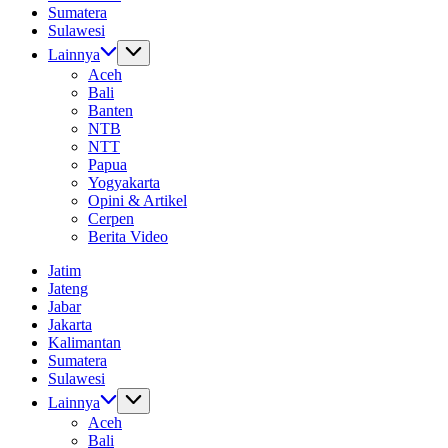
Sumatera
Sulawesi
Lainnya
Aceh
Bali
Banten
NTB
NTT
Papua
Yogyakarta
Opini & Artikel
Cerpen
Berita Video
Jatim
Jateng
Jabar
Jakarta
Kalimantan
Sumatera
Sulawesi
Lainnya
Aceh
Bali