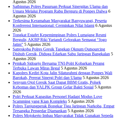
Agustus 2026
Satbinmas Polres Pasuruan Perkuat Sinergitas Ulama dan
Umara Melalui Program Rabu Berguru di Ponpes Dalwa
6
Agustus 2026
Terkesima Keramahan Masyarakat Banyuwangi, Peserta
Konferensi Internasional: Cerminkan Nilai Islami
6 Agustus
2026
Tongkat Estafet Kepemimpinan Polres Lumajang Resmi
Bergulir, AKBP Riki Yariandi Gelorakan Semagat “Jogo
Jatim”
5 Agustus 2026
Satreskoba Polres Gresik Tangkap Oknum Outsourcing
Dishub Gresik, Diduga Edarkan Sabu Jaringan Bangkalan
5
Agustus 2026
Pemkab Sidoarjo Bersama TNI-Polri Kobarkan Perang
Terbuka Lawan Miras Ilegal
5 Agustus 2026
Kapolres Kediri Kota Jalin Silaturahmi dengan Ponpes Wali
Barokah, Pererat Sinergi Polri dan Ulama
5 Agustus 2026
Senyum Ojol Gresik Saat Dapat BBM Gratis, Polsek
Kebomas dan YALPK Group Gelar Bakti Sosial
5 Agustus
2026
Polri Perkuat Kapasitas Personel Hadapi Modus Love
Scamming yang Kian Kompleks
5 Agustus 2026
Polres Tanjungperak Bongkar Tiga Jaringan Narkoba, Empat
Tersangka Pengedar Diamankan
5 Agustus 2026
Polres Mojokerto Imbau Masyarakat Tidak Gunakan Sepeda