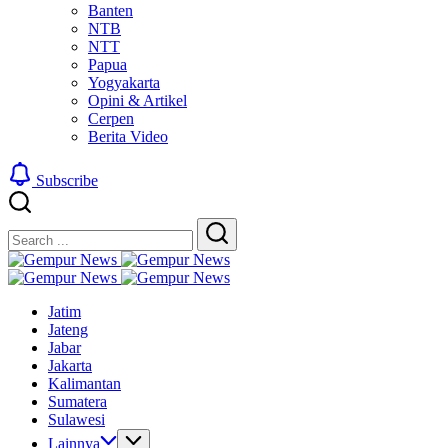
Banten
NTB
NTT
Papua
Yogyakarta
Opini & Artikel
Cerpen
Berita Video
Subscribe
Close
Search
Search
Gempur
Jelajah
News
Gempur
Informasi
Jelajah
News
Jatim
Dunia
Informasi
Jateng
Tanpa
Dunia
Jabar
Batas
Tanpa
Jakarta
Batas
Kalimantan
Sumatera
Sulawesi
Lainnya