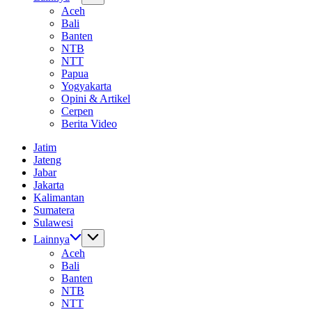
Aceh
Bali
Banten
NTB
NTT
Papua
Yogyakarta
Opini & Artikel
Cerpen
Berita Video
Jatim
Jateng
Jabar
Jakarta
Kalimantan
Sumatera
Sulawesi
Lainnya
Aceh
Bali
Banten
NTB
NTT