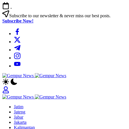
Skip
-
to
content
Subscribe to our newsletter & never miss our best posts.
Subscribe Now!
https://www.facebook.com/
https://twitter.com/
https://t.me/
https://www.instagram.com/
https://youtube.com/
Gempur
Jelajah
News
Informasi
Dunia
Tanpa
Gempur
Batas
Jelajah
News
Jatim
Informasi
Jateng
Dunia
Jabar
Tanpa
Jakarta
Batas
Kalimantan