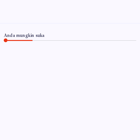
Anda mungkin suka
JAWA TIMUR
Revalidasi Geopark Ijen 2026, UNESCO Soroti
Ekonomi dan Peran Warga Banyuwangi