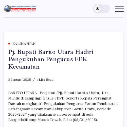
Skip
to
Gempur
Jelajah
Informasi
content
News
Dunia
Tanpa
Batas
KALIMANTAN
Pj. Bupati Barito Utara Hadiri
Pengukuhan Pengurus FPK
Kecamatan
8 Januari 2025
1 Min Read
BARITO UTARA- Penjabat (Pj). Bupati Barito Utara, Drs.
Muhlis didampingi Unsur FKPD beserta Kepala Perangkat
Daerah menghadiri Pengukuhan Pengurus Forum Pembauran
Kebangsaan Kecamatan Kabupaten Barito Utara, Periode
2025-2027 yang dilaksanakan bertempat di Aula
Bappedalitbang Muara Teweh, Rabu (08/01/2025).