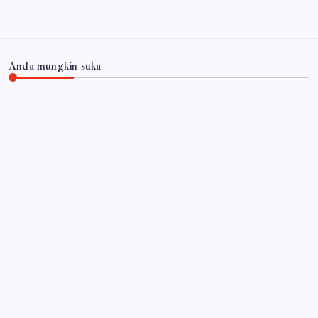
Anda mungkin suka
JAWA TIMUR
RSUD Dr. Haryoto Sampaikan Kronologi dan Bela
Sungkawa Atas Meninggalnya Pasien
By
Gempur News.com