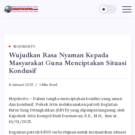
Skip
to
Gempur
Jelajah
Informasi
content
News
Dunia
Tanpa
Batas
MOJOKERTO
Wujudkan Rasa Nyaman Kepada
Masyarakat Guna Menciptakan Situasi
Kondusif
11 Januari 2025
1 Min Read
Mojokerto – Dalam rangka menciptakan kondisi yang aman
dan kondusif, Polsek Jetis melaksanakan patroli Kegiatan
Rutin Yang Ditingkatkan (KRYD) yang dipimpin langsung oleh
Kapolsek Jetis Kompol Rudi Darmawan, S.E., M.H., Jum’at,
10/01/2025.
Kegiatan patroli KRYD ini bertujuan untuk memastikan situasi