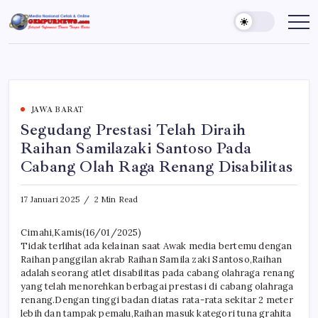
Skip
to
Gempur
Jelajah
Informasi
content
News
Dunia
Tanpa
Batas
JAWA BARAT
Segudang Prestasi Telah Diraih
Raihan Samilazaki Santoso Pada
Cabang Olah Raga Renang Disabilitas
17 Januari 2025
2 Min Read
Cimahi,Kamis(16/01/2025)
Tidak terlihat ada kelainan saat Awak media bertemu dengan
Raihan panggilan akrab Raihan Samila zaki Santoso,Raihan
adalah seorang atlet disabilitas pada cabang olahraga renang
yang telah menorehkan berbagai prestasi di cabang olahraga
renang.Dengan tinggi badan diatas rata-rata sekitar 2 meter
lebih dan tampak pemalu,Raihan masuk kategori tuna grahita