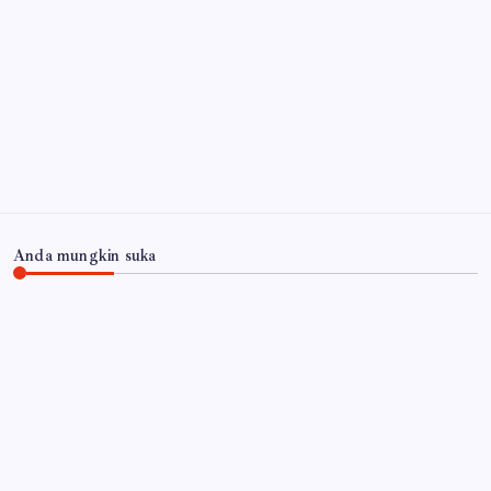
Jaringan Bangkalan
5 Agustus 2026
Pemkab Sidoarjo Bersama TNI-Polri Kobarkan
Perang Terbuka Lawan Miras Ilegal
5 Agustus 2026
Arsip
Anda mungkin suka