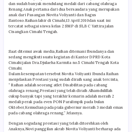
dan sudah banyak mendulang medali dari cabang olahraga
Renang.Anak pertama dari dua bersaudara yang merupakan
anak dari Pasangan Novita Voliyanti dan Bagus
Santoso.Raihan lahir di Cimahi,13 April 2010dan saat ini
tercatat sebagai siswa kelas 2 SMP di SLB C Yattira jalan
Cisangkan Cimahi Tengah.
Saat ditemui awak media,Raihan ditemani Ibundanya dan
sedang mengikuti suatu kegiatan di Kantor DPRD Kota
Cimahi jalan Dra.Djulaeha Karmita no.5 Cimahi Tengah Kota
Cimahi.
Dalam kesempatan tersebut Novita Voliyanti Ibunda Raihan
menjelaskan Prestasi yang sudah diraih sang anak tercinta,
” Raihan adalah seorang atlet Disabilitas pada cabang
olahraga renang,Prestasi yang telah diraih Alhamdulillah
cukup banyak tapi yang terakhir kemarin adalah meraih 2
medali perak pada even PON Paralimpik pada bulan
Oktober,Kemudian pada piala gubernur meraih 3 medali emas
pada cabang olahraga renang,” Jelasnya.
Dengan segudang prestasi yang telah ditorehkan oleh
Anaknya,Novi panggilan akrab Novita Voliyanti berharap ada