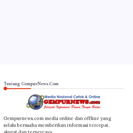
JAWA TIMUR
Polda Jatim Gelar Nobar Final Piala Presiden 2026,
Ribuan Bonek Mania Dukung Persebaya dari
Lapangan Mapolda
By
Gempur News.com
Tentang GempurNews.Com
Gempurnews.com media online dan offline yang
selalu berusaha memberikan informasi tercepat,
akurat dan terpercaya.