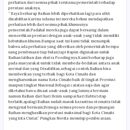
perhatian dari semua pihak terutama pemerintah terhadap
prestasi anaknya,
” Saya berharap Raihan lebih diperhatikan lagi para atlet
disabilitas karena selama ini mereka belum mendapatkan
perhatian lebih dari semua pihak,khususnya
pemerintah.Padahal mereka juga dapat bersaing dalam
menorehkan prestasi dengan anak-anak yang tidak memiliki
kebutuhan khusus.Sampai saat ini kami tidak menampik
bahwa ada perhatian yang diberikan oleh pemerintah berupa
uang pembinaan tiap bulan,tapi itupun digunakan untuk
Raihan latihan dan ekstra Foodingnya.Kami berharap juga
pada masyarakat untuk tidak membeda-bedakan antara anak
normal dan yang Disabilitas,sebagai contoh,Raihan bisa
memberikan yang terbaik bagi Kota Cimahi dan
mengharumkan nama Kota Cimahi baik di tingkat Provinsi
maupun tingkat Nasional.Sebagai catatan saja dan agar
diketahui bawa disaat anak-anak yang lainnya bermain
namun Raihan dari hari Senin sampai hari Sabtu tetap
berlatih,apalagi Raihan sudah masuk karantina otomatis tidak
mengenal bermain,Semoga semua proses dan perjuangan
Raihan menghasilkan prestasi maksimal bagi Kota Cimahi
yang kita Cintai.” Pungkas Novita menutup pembicaraan.