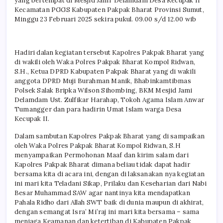
yang bertempat di Mesjid Jami’ Delamdam Desa Kecupak II
Kecamatan PGGS Kabupaten Pakpak Bharat Provinsi Sumut,
Minggu 23 Februari 2025 sekira pukul. 09.00 s/d 12.00 wib
Hadiri dalan kegiatan tersebut Kapolres Pakpak Bharat yang
di wakili oleh Waka Polres Pakpak Bharat Kompol Ridwan,
S.H., Ketua DPRD Kabupaten Pakpak Bharat yang di wakili
anggota DPRD Muji Burahman Manik, Bhabinkamtibmas
Polsek Salak Bripka Wilson Sihombing, BKM Mesjid Jami
Delamdam Ust. Zulfikar Harahap, Tokoh Agama Islam Anwar
Tumangger dan para hadirin Umat Islam warga Desa
Kecupak II.
Dalam sambutan Kapolres Pakpak Bharat yang di sampaikan
oleh Waka Polres Pakpak Bharat Kompol Ridwan, S.H
menyampaikan Permohonan Maaf dan kirim salam dari
Kapolres Pakpak Bharat dimana beliau tidak dapat hadir
bersama kita di acara ini, dengan di laksanakan nya kegiatan
ini mari kita Teladani Sikap, Prilaku dan Keseharian dari Nabi
Besar Muhammad SAW agar nantinya kita mendapatkan
Pahala Ridho dari Allah SWT baik di dunia maupun di akhirat,
dengan semangat Isra’ Mi’raj ini mari kita bersama – sama
menjaga Keamanan dan ketertiban di Kabupaten Pakpak