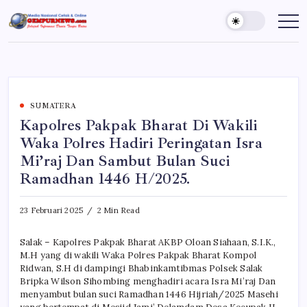
Skip
to
Gempur
Jelajah
Informasi
content
News
Dunia
Tanpa
Batas
SUMATERA
Kapolres Pakpak Bharat Di Wakili
Waka Polres Hadiri Peringatan Isra
Mi’raj Dan Sambut Bulan Suci
Ramadhan 1446 H/2025.
23 Februari 2025
2 Min Read
Salak – Kapolres Pakpak Bharat AKBP Oloan Siahaan, S.I.K.,
M.H yang di wakili Waka Polres Pakpak Bharat Kompol
Ridwan, S.H di dampingi Bhabinkamtibmas Polsek Salak
Bripka Wilson Sihombing menghadiri acara Isra Mi’raj Dan
menyambut bulan suci Ramadhan 1446 Hijriah/2025 Masehi