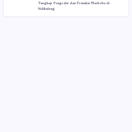
Tangkap Pengedar dan Pemakai Narkoba di
Sidikalang
Iklan
Cari Berita
Search