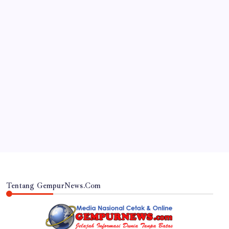
JAWA TIMUR
Polres Lumajang Kunci Pergerakan Api di
Ranupani Antisipasi Karhutla TNBTS Meluas
By
Gempur News.com
Tentang GempurNews.Com