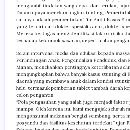
mengambil tindakan yang cepat dan terukur,” ujar
Dalam upaya menekan angka stunting, Pemerintah
satunya adalah pembentukan Tim Audit Kasus Stun
yang terdiri dari dokter spesialis anak, dokter spes
Mereka bertugas mengidentifikasi faktor risiko d
terhadap kelompok sasaran, seperti calon penganti
Selain intervensi medis dan edukasi kepada mas
Perlindungan Anak, Pengendalian Penduduk, dan K
Manan, menekankan pentingnya keterlibatan sel
mengungkapkan bahwa banyak kasus stunting di Ko
daerah yang membawa anak dalam kondisi stunting
hulu, termasuk pemberian tablet tambah darah ke
calon pengantin.
“Pola pengasuhan yang salah juga menjadi faktor
mampu. Oleh karena itu, kami mengajak seluruh m
mengonsumsi makanan bergizi seimbang, serta me
posyandu dan fasilitas kesehatan terdekat,” ujar Fi
Sebagai bagian dari solusi berkelanjutan, Peme