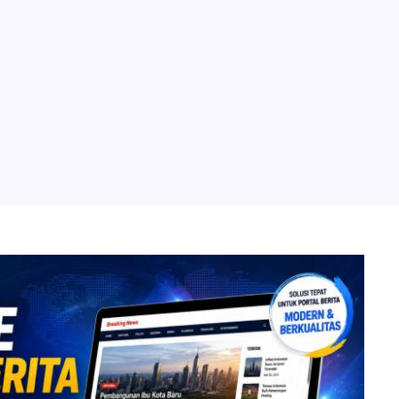
lorakan Semagat “Jogo Jatim”