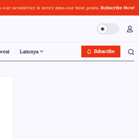
o our newsletter & never miss our best posts.
Subscribe Now!
wesi
Lainnya
Subscribe
Iklan