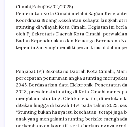
Cimahi,Rabu(26/02/2025)
Pemerintah Kota Cimahi melalui Bagian Kesejaht
Koordinasi Bidang Kesehatan sebagai langkah st
stunting di wilayah Kota Cimahi. Kegiatan ini be
oleh Pj.Sekretaris Daerah Kota Cimahi, perwakila
Badan Kependudukan dan Keluarga Berencana Nas
kepentingan yang memiliki peran krusial dalam 
Penjabat (Pj) Sekretaris Daerah Kota Cimahi, Ma
percepatan penurunan angka stunting merupakan 
2045. Berdasarkan data Elektronik-Pencatatan d
2023, prevalensi stunting di Kota Cimahi mencapai
mengalami stunting. Oleh karena itu, diperlukan 
ditekan hingga di bawah 14% pada tahun 2025, ses
“Stunting bukan hanya isu kesehatan, tetapi juga
anak yang mengalami stunting berisiko menghad
perkembangan kognitif, serta berkurangnya produk