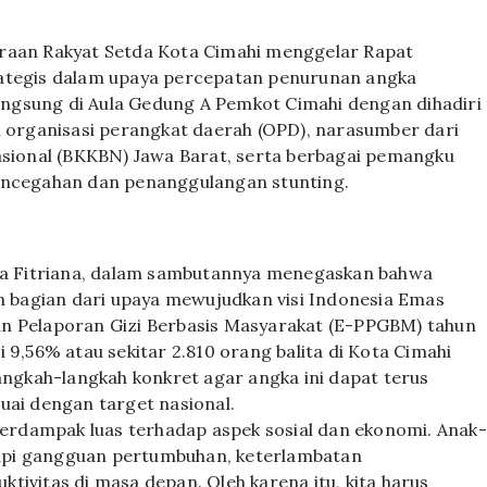
eraan Rakyat Setda Kota Cimahi menggelar Rapat
rategis dalam upaya percepatan penurunan angka
rlangsung di Aula Gedung A Pemkot Cimahi dengan dihadiri
n organisasi perangkat daerah (OPD), narasumber dari
ional (BKKBN) Jawa Barat, serta berbagai pemangku
pencegahan dan penanggulangan stunting.
ria Fitriana, dalam sambutannya menegaskan bahwa
bagian dari upaya mewujudkan visi Indonesia Emas
an Pelaporan Gizi Berbasis Masyarakat (E-PPGBM) tahun
 9,56% atau sekitar 2.810 orang balita di Kota Cimahi
langkah-langkah konkret agar angka ini dapat terus
uai dengan target nasional.
 berdampak luas terhadap aspek sosial dan ekonomi. Anak-
api gangguan pertumbuhan, keterlambatan
tivitas di masa depan. Oleh karena itu, kita harus