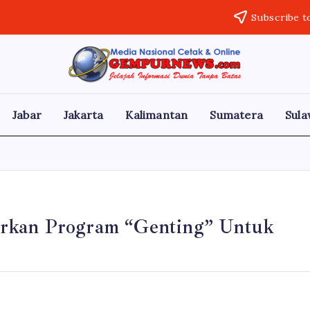
Subscribe t
Gempur
Jelajah
Informasi
News
Dunia
Tanpa
Jabar
Jakarta
Kalimantan
Sumatera
Sula
Batas
urkan Program “Genting” Untuk