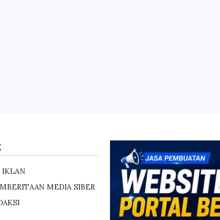
jang Resmi Bergulir, AKBP Riki Yariandi Ge
g
 IKLAN
MBERITAAN MEDIA SIBER
DAKSI