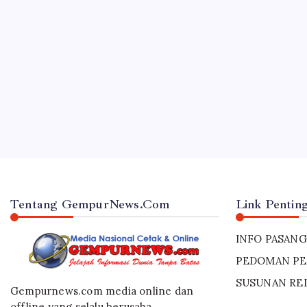
JAWA TIMUR
Tongkat Estafet Kepemimpinan Polres Luma
By
Gempur News.com
Tentang GempurNews.Com
Link Pentin
INFO PASANG
PEDOMAN PE
SUSUNAN RE
Gempurnews.com media online dan
offline yang selalu berusaha