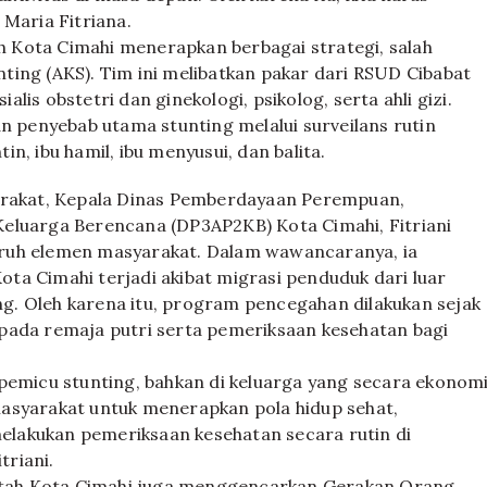
 Maria Fitriana.
 Kota Cimahi menerapkan berbagai strategi, salah
ting (AKS). Tim ini melibatkan pakar dari RSUD Cibabat
ialis obstetri dan ginekologi, psikolog, serta ahli gizi.
an penyebab utama stunting melalui surveilans rutin
n, ibu hamil, ibu menyusui, dan balita.
yarakat, Kepala Dinas Pemberdayaan Perempuan,
eluarga Berencana (DP3AP2KB) Kota Cimahi, Fitriani
uruh elemen masyarakat. Dalam wawancaranya, ia
ta Cimahi terjadi akibat migrasi penduduk dari luar
. Oleh karena itu, program pencegahan dilakukan sejak
pada remaja putri serta pemeriksaan kesehatan bagi
 pemicu stunting, bahkan di keluarga yang secara ekonom
asyarakat untuk menerapkan pola hidup sehat,
lakukan pemeriksaan kesehatan secara rutin di
triani.
rintah Kota Cimahi juga menggencarkan Gerakan Orang