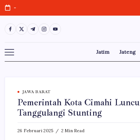
Skip
-
to
content
https://www.facebook.com/
https://twitter.com/
https://t.me/
https://www.instagram.com/
https://youtube.com/
Jatim
Jateng
JAWA BARAT
Pemerintah Kota Cimahi Lunc
Tanggulangi Stunting
26 Februari 2025
2 Min Read