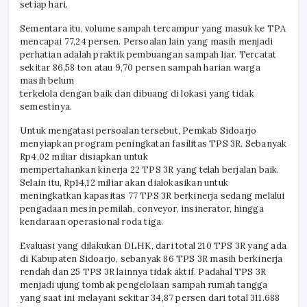
setiap hari.
Sementara itu, volume sampah tercampur yang masuk ke TPA
mencapai 77,24 persen. Persoalan lain yang masih menjadi
perhatian adalah praktik pembuangan sampah liar. Tercatat
sekitar 86,58 ton atau 9,70 persen sampah harian warga
masih belum
terkelola dengan baik dan dibuang di lokasi yang tidak
semestinya.
Untuk mengatasi persoalan tersebut, Pemkab Sidoarjo
menyiapkan program peningkatan fasilitas TPS 3R. Sebanyak
Rp4,02 miliar disiapkan untuk
mempertahankan kinerja 22 TPS 3R yang telah berjalan baik.
Selain itu, Rp14,12 miliar akan dialokasikan untuk
meningkatkan kapasitas 77 TPS 3R berkinerja sedang melalui
pengadaan mesin pemilah, conveyor, insinerator, hingga
kendaraan operasional roda tiga.
Evaluasi yang dilakukan DLHK, dari total 210 TPS 3R yang ada
di Kabupaten Sidoarjo, sebanyak 86 TPS 3R masih berkinerja
rendah dan 25 TPS 3R lainnya tidak aktif. Padahal TPS 3R
menjadi ujung tombak pengelolaan sampah rumah tangga
yang saat ini melayani sekitar 34,87 persen dari total 311.688