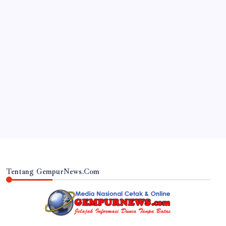
JAWA TIMUR
Tekan Risiko Kecelakaan, Satlantas Polres
Lumajang Gelar Ramp Check Bus di Terminal
Menak Koncar
By
Gempur News.com
Tentang GempurNews.Com