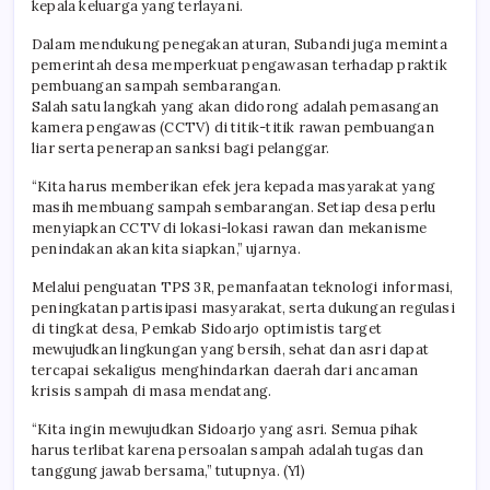
kepala keluarga yang terlayani.
Dalam mendukung penegakan aturan, Subandi juga meminta
pemerintah desa memperkuat pengawasan terhadap praktik
pembuangan sampah sembarangan.
Salah satu langkah yang akan didorong adalah pemasangan
kamera pengawas (CCTV) di titik-titik rawan pembuangan
liar serta penerapan sanksi bagi pelanggar.
“Kita harus memberikan efek jera kepada masyarakat yang
masih membuang sampah sembarangan. Setiap desa perlu
menyiapkan CCTV di lokasi-lokasi rawan dan mekanisme
penindakan akan kita siapkan,” ujarnya.
Melalui penguatan TPS 3R, pemanfaatan teknologi informasi,
peningkatan partisipasi masyarakat, serta dukungan regulasi
di tingkat desa, Pemkab Sidoarjo optimistis target
mewujudkan lingkungan yang bersih, sehat dan asri dapat
tercapai sekaligus menghindarkan daerah dari ancaman
krisis sampah di masa mendatang.
“Kita ingin mewujudkan Sidoarjo yang asri. Semua pihak
harus terlibat karena persoalan sampah adalah tugas dan
tanggung jawab bersama,” tutupnya. (Yl)