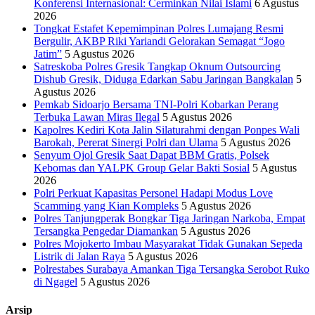
Konferensi Internasional: Cerminkan Nilai Islami
6 Agustus
2026
Tongkat Estafet Kepemimpinan Polres Lumajang Resmi
Bergulir, AKBP Riki Yariandi Gelorakan Semagat “Jogo
Jatim”
5 Agustus 2026
Satreskoba Polres Gresik Tangkap Oknum Outsourcing
Dishub Gresik, Diduga Edarkan Sabu Jaringan Bangkalan
5
Agustus 2026
Pemkab Sidoarjo Bersama TNI-Polri Kobarkan Perang
Terbuka Lawan Miras Ilegal
5 Agustus 2026
Kapolres Kediri Kota Jalin Silaturahmi dengan Ponpes Wali
Barokah, Pererat Sinergi Polri dan Ulama
5 Agustus 2026
Senyum Ojol Gresik Saat Dapat BBM Gratis, Polsek
Kebomas dan YALPK Group Gelar Bakti Sosial
5 Agustus
2026
Polri Perkuat Kapasitas Personel Hadapi Modus Love
Scamming yang Kian Kompleks
5 Agustus 2026
Polres Tanjungperak Bongkar Tiga Jaringan Narkoba, Empat
Tersangka Pengedar Diamankan
5 Agustus 2026
Polres Mojokerto Imbau Masyarakat Tidak Gunakan Sepeda
Listrik di Jalan Raya
5 Agustus 2026
Polrestabes Surabaya Amankan Tiga Tersangka Serobot Ruko
di Ngagel
5 Agustus 2026
Arsip