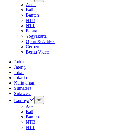
Aceh
Bali
Banten
NTB
NTT
Papua
Yogyakarta
Opini & Artikel
Cerpen
Berita Video
Jatim
Jateng
Jabar
Jakarta
Kalimantan
Sumatera
Sulawesi
Lainnya
Aceh
Bali
Banten
NTB
NTT