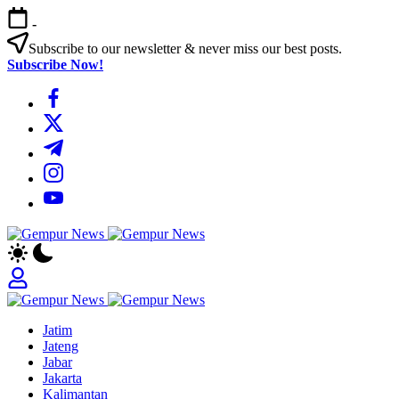
Skip
-
to
content
Subscribe to our newsletter & never miss our best posts.
Subscribe Now!
https://www.facebook.com/
https://twitter.com/
https://t.me/
https://www.instagram.com/
https://youtube.com/
Gempur
Jelajah
News
Informasi
Dunia
Tanpa
Gempur
Batas
Jelajah
News
Jatim
Informasi
Jateng
Dunia
Jabar
Tanpa
Jakarta
Batas
Kalimantan