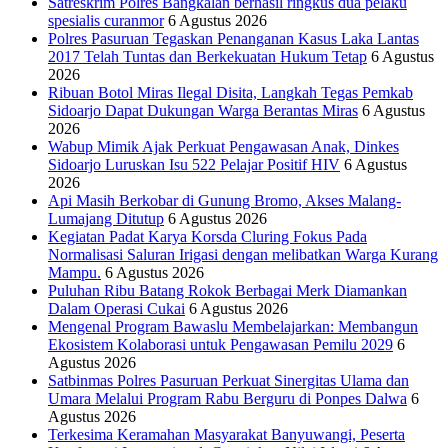
Satreskrim Polres Bangkalan berhasil ringkus dua pelaku
spesialis curanmor
6 Agustus 2026
Polres Pasuruan Tegaskan Penanganan Kasus Laka Lantas
2017 Telah Tuntas dan Berkekuatan Hukum Tetap
6 Agustus
2026
Ribuan Botol Miras Ilegal Disita, Langkah Tegas Pemkab
Sidoarjo Dapat Dukungan Warga Berantas Miras
6 Agustus
2026
Wabup Mimik Ajak Perkuat Pengawasan Anak, Dinkes
Sidoarjo Luruskan Isu 522 Pelajar Positif HIV
6 Agustus
2026
Api Masih Berkobar di Gunung Bromo, Akses Malang-
Lumajang Ditutup
6 Agustus 2026
Kegiatan Padat Karya Korsda Cluring Fokus Pada
Normalisasi Saluran Irigasi dengan melibatkan Warga Kurang
Mampu.
6 Agustus 2026
Puluhan Ribu Batang Rokok Berbagai Merk Diamankan
Dalam Operasi Cukai
6 Agustus 2026
Mengenal Program Bawaslu Membelajarkan: Membangun
Ekosistem Kolaborasi untuk Pengawasan Pemilu 2029
6
Agustus 2026
Satbinmas Polres Pasuruan Perkuat Sinergitas Ulama dan
Umara Melalui Program Rabu Berguru di Ponpes Dalwa
6
Agustus 2026
Terkesima Keramahan Masyarakat Banyuwangi, Peserta