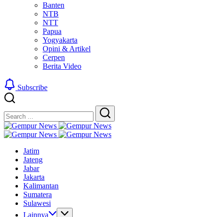
Banten
NTB
NTT
Papua
Yogyakarta
Opini & Artikel
Cerpen
Berita Video
Subscribe
Close
Search
Search
Gempur
Jelajah
News
Gempur
Informasi
Jelajah
News
Jatim
Dunia
Informasi
Jateng
Tanpa
Dunia
Jabar
Batas
Tanpa
Jakarta
Batas
Kalimantan
Sumatera
Sulawesi
Lainnya