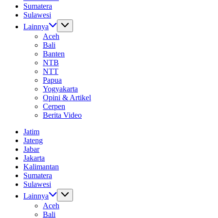
Sumatera
Sulawesi
Lainnya
Aceh
Bali
Banten
NTB
NTT
Papua
Yogyakarta
Opini & Artikel
Cerpen
Berita Video
Jatim
Jateng
Jabar
Jakarta
Kalimantan
Sumatera
Sulawesi
Lainnya
Aceh
Bali