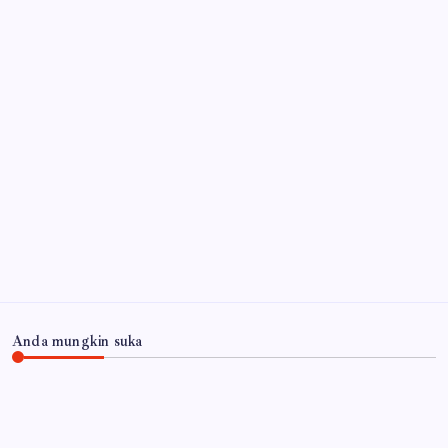
Lantas 2017 Telah Tuntas dan Berkekuatan Hukum
Tetap
6 Agustus 2026
Ribuan Botol Miras Ilegal Disita, Langkah Tegas
Pemkab Sidoarjo Dapat Dukungan Warga Berantas
Miras
6 Agustus 2026
Arsip
Anda mungkin suka