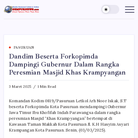
Skip
to
Gempur
Jelajah
Informasi
content
News
Dunia
Tanpa
Batas
PASURUAN
Dandim Beserta Forkopimda
Dampingi Gubernur Dalam Rangka
Peresmian Masjid Khas Krampyangan
3 Maret 2025
1 Min Read
Komandan Kodim 0819/Pasuruan Letkol Arh Noor Iskak, S.T
beserta Forkopimda Kota Pasuruan mendampingi Gubernur
Jawa Timur Ibu Khofifah Indah Parawangsa dalam rangka
peresmian Masjid “Khas Krampyangan” bertempat di
Kawasan Taman Makkah Kota Pasuruan Jl. K.H Hasyim Asyari
Krampangan Kota Pasuruan. Senin, (03/03/2025).